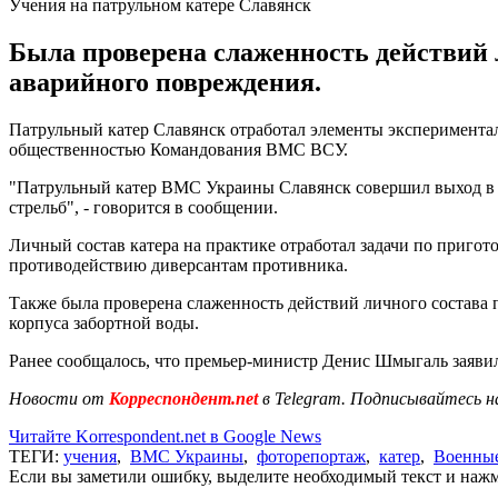
Учения на патрульном катере Славянск
Была проверена слаженность действий л
аварийного повреждения.
Патрульный катер Славянск отработал элементы экспериментал
общественностью Командования ВМС ВСУ.
"Патрульный катер ВМС Украины Славянск совершил выход в Ч
стрельб", - говорится в сообщении.
Личный состав катера на практике отработал задачи по приго
противодействию диверсантам противника.
Также была проверена слаженность действий личного состава 
корпуса забортной воды.
Ранее сообщалось, что премьер-министр Денис Шмыгаль заяви
Новости от
Корреспондент.net
в Telegram. Подписывайтесь н
Читайте Korrespondent.net в Google News
ТЕГИ:
учения
,
ВМС Украины
,
фоторепортаж
,
катер
,
Военные
Если вы заметили ошибку, выделите необходимый текст и нажми