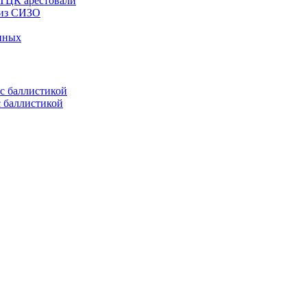
 ТЦК арестовали
 из СИЗО
енных
с баллистикой