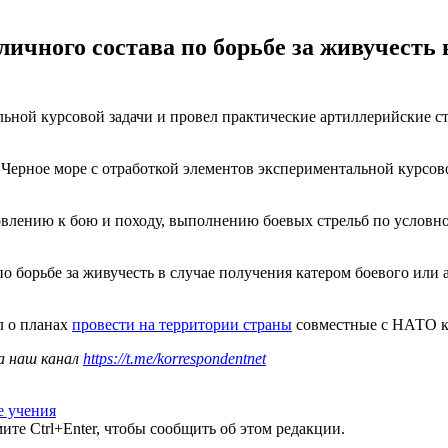
ичного состава по борьбе за живучесть 
ьной курсовой задачи и провел практические артиллерийские с
ерное море с отработкой элементов экспериментальной курсов
товлению к бою и походу, выполнению боевых стрельб по условно
по борьбе за живучесть в случае получения катером боевого ил
л о планах
провести на территории страны
совместные с НАТО к
а наш канал
https://t.me/korrespondentnet
 учения
те Ctrl+Enter, чтобы сообщить об этом редакции.