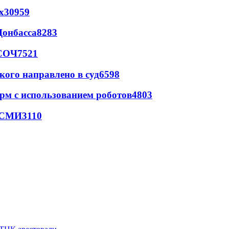
х
30959
Донбасса
8283
 СОЧ
7521
кого направлено в суд
6598
рм с использованием роботов
4803
- СМИ
3110