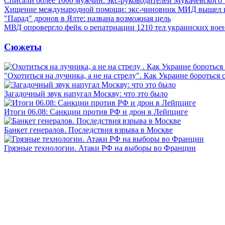
Списали более 1000 мужчин: экс-руководителей Мукачевского
Хищение международной помощи: экс-чиновник МИД вышел
"Парад" дронов в Ялте: названа возможная цель
МВД опровергло фейк о репатриации 1210 тел украинских во
Сюжеты
"Охотиться на лучника, а не на стрелу". Как Украине бороться 
Загадочный звук напугал Москву: что это было
Итоги 06.08: Санкции против РФ и дрон в Лейпциге
Банкет генералов. Последствия взрыва в Москве
Грязные технологии. Атаки РФ на выборы во Франции