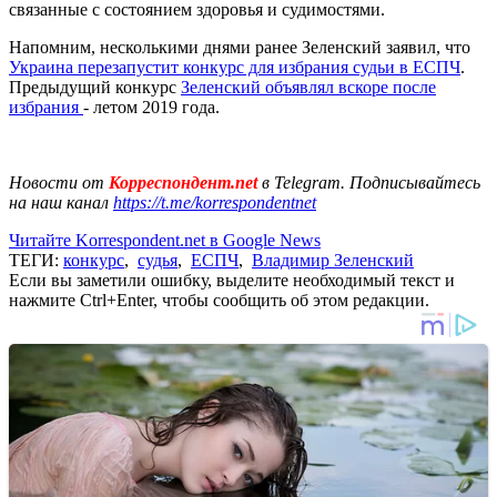
связанные с состоянием здоровья и судимостями.
Напомним, несколькими днями ранее Зеленский заявил, что
Украина перезапустит конкурс для избрания судьи в ЕСПЧ
.
Предыдущий конкурс
Зеленский объявлял вскоре после
избрания
- летом 2019 года.
Новости от
Корреспондент.net
в Telegram. Подписывайтесь
на наш канал
https://t.me/korrespondentnet
Читайте Korrespondent.net в Google News
ТЕГИ:
конкурс
,
судья
,
ЕСПЧ
,
Владимир Зеленский
Если вы заметили ошибку, выделите необходимый текст и
нажмите Ctrl+Enter, чтобы сообщить об этом редакции.