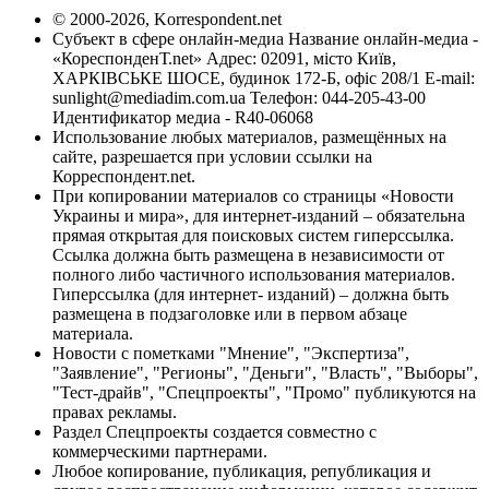
© 2000-2026, Korrespondent.net
Субъект в сфере онлайн-медиа Название онлайн-медиа -
«КореспонденТ.net» Адрес: 02091, місто Київ,
ХАРКІВСЬКЕ ШОСЕ, будинок 172-Б, офіс 208/1 E-mail:
sunlight@mediadim.com.ua
Телефон: 044-205-43-00
Идентификатор медиа - R40-06068
Использование любых материалов, размещённых на
сайте, разрешается при условии ссылки на
Корреспондент.net.
При копировании материалов со страницы «Новости
Украины и мира», для интернет-изданий – обязательна
прямая открытая для поисковых систем гиперссылка.
Ссылка должна быть размещена в независимости от
полного либо частичного использования материалов.
Гиперссылка (для интернет- изданий) – должна быть
размещена в подзаголовке или в первом абзаце
материала.
Новости с пометками "Мнение", "Экспертиза",
"Заявление", "Регионы", "Деньги", "Власть", "Выборы",
"Тест-драйв", "Спецпроекты", "Промо" публикуются на
правах рекламы.
Раздел Спецпроекты создается совместно с
коммерческими партнерами.
Любое копирование, публикация, републикация и