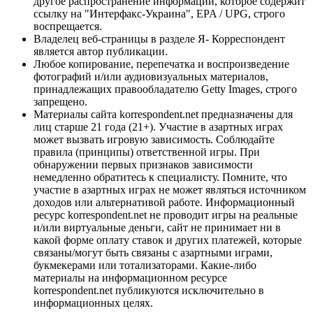
другое распространение информации, которое содержит
ссылку на "Интерфакс-Украина", EPA / UPG, строго
воспрещается.
Владелец веб-страницы в разделе Я- Корреспондент
является автор публикации.
Любое копирование, перепечатка и воспроизведение
фотографий и/или аудиовизуальных материалов,
принадлежащих правообладателю Getty Images, строго
запрещено.
Материалы сайта korrespondent.net предназначены для
лиц старше 21 года (21+). Участие в азартных играх
может вызвать игровую зависимость. Соблюдайте
правила (принципы) ответственной игры. При
обнаружении первых признаков зависимости
немедленно обратитесь к специалисту. Помните, что
участие в азартных играх не может являться источником
доходов или альтернативой работе. Информационный
ресурс korrespondent.net не проводит игры на реальные
и/или виртуальные деньги, сайт не принимает ни в
какой форме оплату ставок и других платежей, которые
связаны/могут быть связаны с азартными играми,
букмекерами или тотализаторами. Какие-либо
материалы на информационном ресурсе
korrespondent.net публикуются исключительно в
информационных целях.