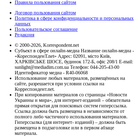
Правила пользования сайтом
Договор пользования сайтом
Политика в сфере конфиденциальности и персональных
данных
Пользовательское соглашение
Редакция
© 2000-2026, Korrespondent.net
Субъект в сфере онлайн-медиа Название онлайн-медиа -
«КореспонденТ.net» Адрес: 02091, місто Київ,
ХАРКІВСЬКЕ ШОСЕ, будинок 172-Б, офіс 208/1 E-mail:
sunlight@mediadim.com.ua
Телефон: 044-205-43-00
Идентификатор медиа - R40-06068
Использование любых материалов, размещённых на
сайте, разрешается при условии ссылки на
Корреспондент.net.
При копировании материалов со страницы «Новости
Украины и мира», для интернет-изданий – обязательна
прямая открытая для поисковых систем гиперссылка.
Ссылка должна быть размещена в независимости от
полного либо частичного использования материалов.
Гиперссылка (для интернет- изданий) – должна быть
размещена в подзаголовке или в первом абзаце
материала.