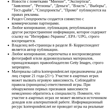
Новости с пометками "Мнение", "Экспертиза",
"Заявление", "Регионы", "Деньги", "Власть", "Выборы",
"Тест-драйв", "Спецпроекты", "Промо" публикуются на
правах рекламы.
Раздел Спецпроекты создается совместно с
коммерческими партнерами.
Любое копирование, публикация, републикация и
другое распространение информации, которое содержит
ссылку на "Интерфакс-Украина", EPA / UPG, строго
воспрещается.
Владелец веб-страницы в разделе Я- Корреспондент
является автор публикации.
Любое копирование, перепечатка и воспроизведение
фотографий и/или аудиовизуальных материалов,
принадлежащих правообладателю Getty Images, строго
запрещено.
Материалы сайта korrespondent.net предназначены для
лиц старше 21 года (21+). Участие в азартных играх
может вызвать игровую зависимость. Соблюдайте
правила (принципы) ответственной игры. При
обнаружении первых признаков зависимости
немедленно обратитесь к специалисту. Помните, что
участие в азартных играх не может являться источником
доходов или альтернативой работе. Информационный
ресурс korrespondent.net не проводит игры на реальные