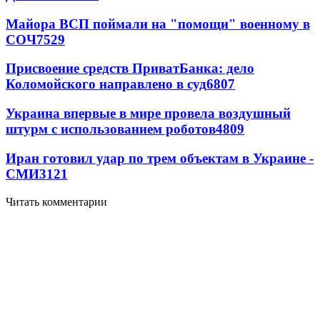
Майора ВСП поймали на "помощи" военному в
СОЧ
7529
Присвоение средств ПриватБанка: дело
Коломойского направлено в суд
6807
Украина впервые в мире провела воздушный
штурм с использованием роботов
4809
Иран готовил удар по трем объектам в Украине -
СМИ
3121
Читать комментарии