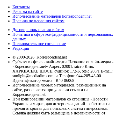
Контакты
Реклама на сайте
Использование материалов korrespondent.net
Правила пользования сайтом
Договор пользования сайтом
Политика в сфере конфиденциальности и персональных
данных
Пользовательское соглашение
Редакция
© 2000-2026, Korrespondent.net
Субъект в сфере онлайн-медиа Название онлайн-медиа -
«КореспонденТ.net» Адрес: 02091, місто Київ,
ХАРКІВСЬКЕ ШОСЕ, будинок 172-Б, офіс 208/1 E-mail:
sunlight@mediadim.com.ua
Телефон: 044-205-43-00
Идентификатор медиа - R40-06068
Использование любых материалов, размещённых на
сайте, разрешается при условии ссылки на
Корреспондент.net.
При копировании материалов со страницы «Новости
Украины и мира», для интернет-изданий – обязательна
прямая открытая для поисковых систем гиперссылка.
Ссылка должна быть размещена в независимости от