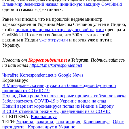
Владимир Зеленский назвал индийскую вакцину CoviShield
одной из самых эффективных.
Ранее мы писали, что на прошлой неделе министр
здравоохранения Украины Максим Степанов улетел в Индию,
чтобы
проконтролировать отправку первой партии
препарата
CoviShield. Позже он сообщил, что 500 тысяч доз этой
вакцины в Индии
уже отгрузили
и партия уже в пути в
Украину.
Новости от
Корреспондент.net
в Telegram. Подписывайтесь
на наш канал
https://t.me/korrespondentnet
Читайте Korrespondent.net в Google News
Коронавирус
В Минздраве сказали, нужно ли больше одной бустерной
прививки от COVID-19
Подвид Омикрона Arcturus впервые привел к гибели человека
Заболеваемость COVID-19 в Украине пошла на спад
Новый вариант коронавируса попал из Индии в Европу
В США отменили режим ЧС, введенный из-за COVID
СПЕЦТЕМА:
Коронавирус
ТЕГИ:
Украина
,
вакцина
,
вакцинация
,
Коронавирус
,
Офис
президента
,
Коронавирус в Украине