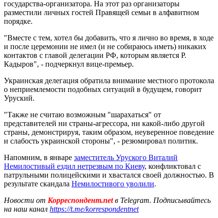
государства-организатора. На этот раз организаторы
разместили личных гостей Правящей семьи в алфавитном
порядке.
"Вместе с тем, хотел бы добавить, что я лично во время, в ходе
и после церемонии не имел (и не собираюсь иметь) никаких
контактов с главой делегации РФ, которым является Р.
Кадыров", - подчеркнул вице-премьер.
Украинская делегация обратила внимание местного протокола
о неприемлемости подобных ситуаций в будущем, говорит
Уруский.
"Также не считаю возможным "шарахаться" от
представителей ни страны-агрессора, ни какой-либо другой
страны, демонстрируя, таким образом, неуверенное поведение
и слабость украинской стороны", - резюмировал политик.
Напомним, в январе
заместитель Уруского Виталий
Немилостивый ездил нетрезвым по Киеву
, конфликтовал с
патрульными полицейскими и хвастался своей должностью. В
результате скандала
Немилостивого уволили
.
Новости от
Корреспондент.net
в Telegram. Подписывайтесь
на наш канал
https://t.me/korrespondentnet