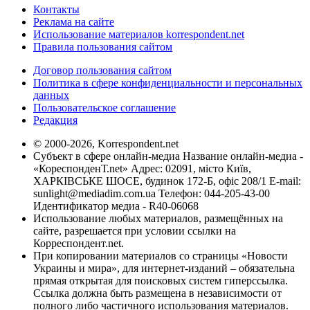
Контакты
Реклама на сайте
Использование материалов korrespondent.net
Правила пользования сайтом
Договор пользования сайтом
Политика в сфере конфиденциальности и персональных
данных
Пользовательское соглашение
Редакция
© 2000-2026, Korrespondent.net
Субъект в сфере онлайн-медиа Название онлайн-медиа -
«КореспонденТ.net» Адрес: 02091, місто Київ,
ХАРКІВСЬКЕ ШОСЕ, будинок 172-Б, офіс 208/1 E-mail:
sunlight@mediadim.com.ua
Телефон: 044-205-43-00
Идентификатор медиа - R40-06068
Использование любых материалов, размещённых на
сайте, разрешается при условии ссылки на
Корреспондент.net.
При копировании материалов со страницы «Новости
Украины и мира», для интернет-изданий – обязательна
прямая открытая для поисковых систем гиперссылка.
Ссылка должна быть размещена в независимости от
полного либо частичного использования материалов.