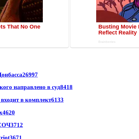
Донбасса
26997
кого направлено в суд
8418
 входит в комплект
6133
х
4620
 СОЧ
3712
riot
3671