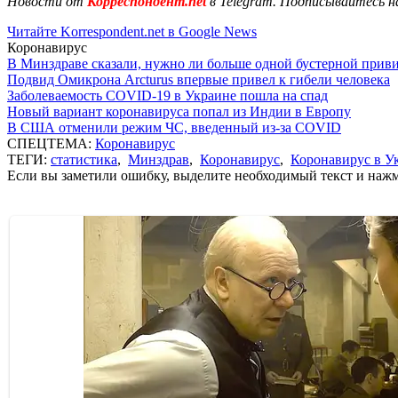
Новости от
Корреспондент.net
в Telegram. Подписывайтесь н
Читайте Korrespondent.net в Google News
Коронавирус
В Минздраве сказали, нужно ли больше одной бустерной прив
Подвид Омикрона Arcturus впервые привел к гибели человека
Заболеваемость COVID-19 в Украине пошла на спад
Новый вариант коронавируса попал из Индии в Европу
В США отменили режим ЧС, введенный из-за COVID
СПЕЦТЕМА:
Коронавирус
ТЕГИ:
статистика
,
Минздрав
,
Коронавирус
,
Коронавирус в У
Если вы заметили ошибку, выделите необходимый текст и нажми