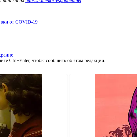
а наш канал
https://t.me/korrespondentnet
ивки от COVID-19
краине
те Ctrl+Enter, чтобы сообщить об этом редакции.