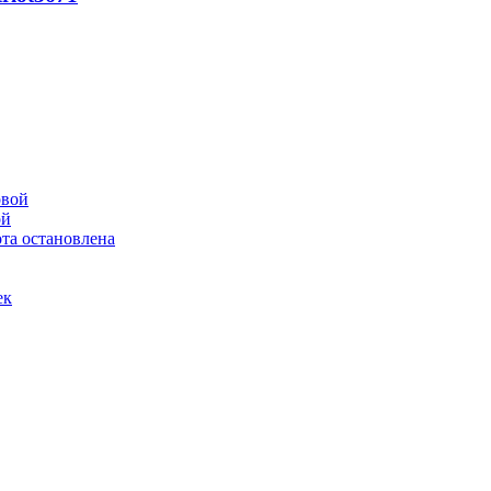
ой
та остановлена
ек