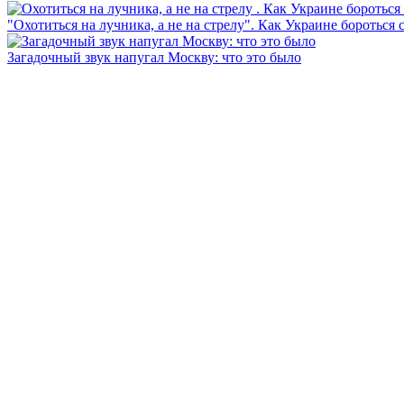
"Охотиться на лучника, а не на стрелу". Как Украине бороться 
Загадочный звук напугал Москву: что это было