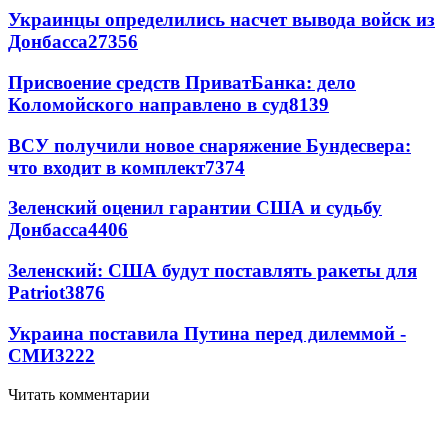
Украинцы определились насчет вывода войск из
Донбасса
27356
Присвоение средств ПриватБанка: дело
Коломойского направлено в суд
8139
ВСУ получили новое снаряжение Бундесвера:
что входит в комплект
7374
Зеленский оценил гарантии США и судьбу
Донбасса
4406
Зеленский: США будут поставлять ракеты для
Patriot
3876
Украина поставила Путина перед дилеммой -
СМИ
3222
Читать комментарии