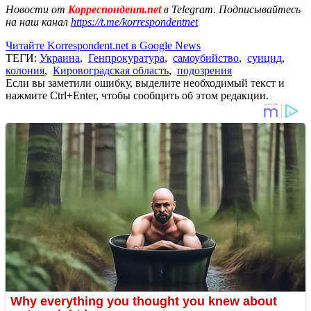
Новости от
Корреспондент.net
в Telegram. Подписывайтесь
на наш канал
https://t.me/korrespondentnet
Читайте Korrespondent.net в Google News
ТЕГИ:
Украина
,
Генпрокуратура
,
самоубийство
,
суицид
,
колония
,
Кировоградская область
,
подозрения
Если вы заметили ошибку, выделите необходимый текст и
нажмите Ctrl+Enter, чтобы сообщить об этом редакции.