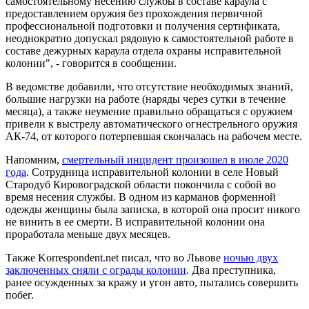
самостоятельному несению службы в составе караула с
предоставлением оружия без прохождения первичной
профессиональной подготовки и получения сертификата,
неоднократно допускал рядовую к самостоятельной работе в
составе дежурных караула отдела охраны исправительной
колонии", - говорится в сообщении.
В ведомстве добавили, что отсутствие необходимых знаний,
большие нагрузки на работе (наряды через сутки в течение
месяца), а также неумение правильно обращаться с оружием
привели к выстрелу автоматического огнестрельного оружия
АК-74, от которого потерпевшая скончалась на рабочем месте.
Напомним,
смертельный инцидент произошел в июле 2020
года
. Сотрудница исправительной колонии в селе Новый
Стародуб Кировоградской области покончила с собой во
время несения службы. В одном из карманов форменной
одежды женщины была записка, в которой она просит никого
не винить в ее смерти. В исправительной колонии она
проработала меньше двух месяцев.
Также Korrespondent.net писал, что во Львове
ночью двух
заключенных сняли с ограды колонии
. Два преступника,
ранее осужденных за кражу и угон авто, пытались совершить
побег.