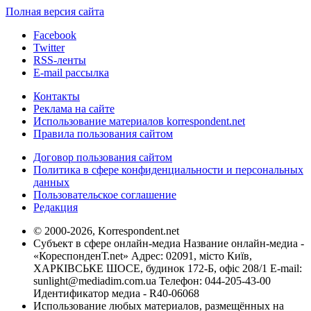
Полная версия сайта
Facebook
Twitter
RSS-ленты
E-mail рассылка
Контакты
Реклама на сайте
Использование материалов korrespondent.net
Правила пользования сайтом
Договор пользования сайтом
Политика в сфере конфиденциальности и персональных
данных
Пользовательское соглашение
Редакция
© 2000-2026, Korrespondent.net
Субъект в сфере онлайн-медиа Название онлайн-медиа -
«КореспонденТ.net» Адрес: 02091, місто Київ,
ХАРКІВСЬКЕ ШОСЕ, будинок 172-Б, офіс 208/1 E-mail:
sunlight@mediadim.com.ua
Телефон: 044-205-43-00
Идентификатор медиа - R40-06068
Использование любых материалов, размещённых на