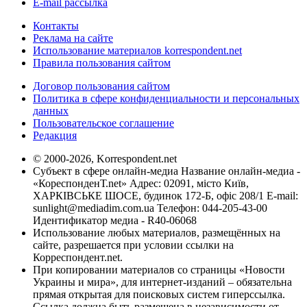
E-mail рассылка
Контакты
Реклама на сайте
Использование материалов korrespondent.net
Правила пользования сайтом
Договор пользования сайтом
Политика в сфере конфиденциальности и персональных
данных
Пользовательское соглашение
Редакция
© 2000-2026, Korrespondent.net
Субъект в сфере онлайн-медиа Название онлайн-медиа -
«КореспонденТ.net» Адрес: 02091, місто Київ,
ХАРКІВСЬКЕ ШОСЕ, будинок 172-Б, офіс 208/1 E-mail:
sunlight@mediadim.com.ua
Телефон: 044-205-43-00
Идентификатор медиа - R40-06068
Использование любых материалов, размещённых на
сайте, разрешается при условии ссылки на
Корреспондент.net.
При копировании материалов со страницы «Новости
Украины и мира», для интернет-изданий – обязательна
прямая открытая для поисковых систем гиперссылка.
Ссылка должна быть размещена в независимости от