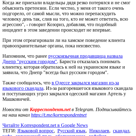
Когда же приехали владельцы дядя резко потерялся и не смог
объяснить претензии. Если честно, у меня от такого очень
подгорело, от самой мысли, что можно перепаскудить
человеку день так, слив на того, кто не может ответить, всю
агрессию", - говорит Козориз, добавляя, что подобный
инцидент в этом заведении происходит не впервые.
При этом отреагировали ли на хамское поведение клиента
правоохранительные органы, пока неизвестно.
Напомним, что ранее
русскоязычная продавщица назвала
Днепр "русским городом"
. Бариста отказалась понимать
клиентку, которая обратилась к ней на украинском языке и
заявила, что Днепр "всегда был русским городом".
Также сообщалось, что
в Одессе закрылся магазин из-за
языкового скандала
. Из-за разгоревшегося языкового скандала
и поступающих угроз закрылся одесский магазин Артель у
Машковичей.
Новости от
Корреспондент.net
в Telegram. Подписывайтесь
на наш канал
https://t.me/korrespondentnet
Читайте Korrespondent.net в Google News
ТЕГИ:
Языковой вопрос
,
Русский язык
,
Николаев
,
скандал
,