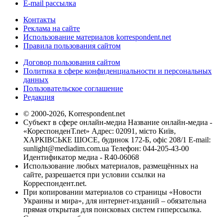
E-mail рассылка
Контакты
Реклама на сайте
Использование материалов korrespondent.net
Правила пользования сайтом
Договор пользования сайтом
Политика в сфере конфиденциальности и персональных
данных
Пользовательское соглашение
Редакция
© 2000-2026, Korrespondent.net
Субъект в сфере онлайн-медиа Название онлайн-медиа -
«КореспонденТ.net» Адрес: 02091, місто Київ,
ХАРКІВСЬКЕ ШОСЕ, будинок 172-Б, офіс 208/1 E-mail:
sunlight@mediadim.com.ua
Телефон: 044-205-43-00
Идентификатор медиа - R40-06068
Использование любых материалов, размещённых на
сайте, разрешается при условии ссылки на
Корреспондент.net.
При копировании материалов со страницы «Новости
Украины и мира», для интернет-изданий – обязательна
прямая открытая для поисковых систем гиперссылка.