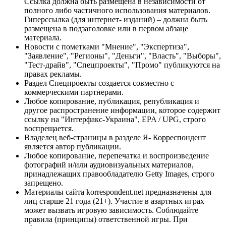
Ссылка должна быть размещена в независимости от
полного либо частичного использования материалов.
Гиперссылка (для интернет- изданий) – должна быть
размещена в подзаголовке или в первом абзаце
материала.
Новости с пометками "Мнение", "Экспертиза",
"Заявление", "Регионы", "Деньги", "Власть", "Выборы",
"Тест-драйв", "Спецпроекты", "Промо" публикуются на
правах рекламы.
Раздел Спецпроекты создается совместно с
коммерческими партнерами.
Любое копирование, публикация, републикация и
другое распространение информации, которое содержит
ссылку на "Интерфакс-Украина", EPA / UPG, строго
воспрещается.
Владелец веб-страницы в разделе Я- Корреспондент
является автор публикации.
Любое копирование, перепечатка и воспроизведение
фотографий и/или аудиовизуальных материалов,
принадлежащих правообладателю Getty Images, строго
запрещено.
Материалы сайта korrespondent.net предназначены для
лиц старше 21 года (21+). Участие в азартных играх
может вызвать игровую зависимость. Соблюдайте
правила (принципы) ответственной игры. При