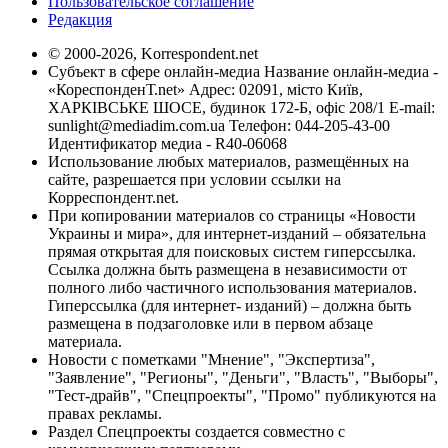
Пользовательское соглашение
Редакция
© 2000-2026, Korrespondent.net
Субъект в сфере онлайн-медиа Название онлайн-медиа -
«КореспонденТ.net» Адрес: 02091, місто Київ,
ХАРКІВСЬКЕ ШОСЕ, будинок 172-Б, офіс 208/1 E-mail:
sunlight@mediadim.com.ua
Телефон: 044-205-43-00
Идентификатор медиа - R40-06068
Использование любых материалов, размещённых на
сайте, разрешается при условии ссылки на
Корреспондент.net.
При копировании материалов со страницы «Новости
Украины и мира», для интернет-изданий – обязательна
прямая открытая для поисковых систем гиперссылка.
Ссылка должна быть размещена в независимости от
полного либо частичного использования материалов.
Гиперссылка (для интернет- изданий) – должна быть
размещена в подзаголовке или в первом абзаце
материала.
Новости с пометками "Мнение", "Экспертиза",
"Заявление", "Регионы", "Деньги", "Власть", "Выборы",
"Тест-драйв", "Спецпроекты", "Промо" публикуются на
правах рекламы.
Раздел Спецпроекты создается совместно с