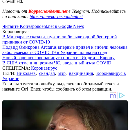
Covishield.
Новости от
Корреспондент.net
в Telegram. Подписывайтесь
на наш канал
https://t.me/korrespondentnet
Читайте Korrespondent.net в Google News
Коронавирус
В Минздраве сказали, нужно ли больше одной бустерной
прививки от COVID-19
Подвид Омикрона Arcturus впервые привел к гибели человека
Заболеваемость COVID-19 в Украине пошла на спад
Новый вариант коронавируса попал из Индии в Европу
В США отменили режим ЧС, введенный из-за COVID
СПЕЦТЕМА:
Коронавирус
ТЕГИ:
Николаев
,
скандал
,
мэр
,
вакцинация
,
Коронавирус в
Украине
Если вы заметили ошибку, выделите необходимый текст и
нажмите Ctrl+Enter, чтобы сообщить об этом редакции.