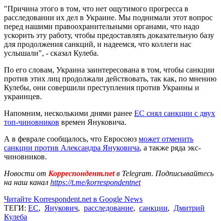
"Причина этого в том, что нет ощутимого прогресса в
расследовании их дел в Украине. Мы поднимали этот вопрос
перед нашими правоохранительными органами, что надо
ускорить эту работу, чтобы предоставлять доказательную базу
для продолжения санкций, и надеемся, что коллеги нас
услышали", - сказал Кулеба.
По его словам, Украина заинтересована в том, чтобы санкции
против этих лиц продолжали действовать, так как, по мнению
Кулебы, они совершили преступления против Украины и
украинцев.
Напомним, несколькими днями ранее
ЕС снял санкции с двух
топ-чиновников
времен Януковича.
А в феврале сообщалось, что Евросоюз
может отменить
санкции против Александра Януковича
, а также ряда экс-
чиновников.
Новости от
Корреспондент.net
в Telegram. Подписывайтесь
на наш канал
https://t.me/korrespondentnet
Читайте Korrespondent.net в Google News
ТЕГИ:
ЕС
,
Янукович
,
расследование
,
санкции
,
Дмитрий
Кулеба