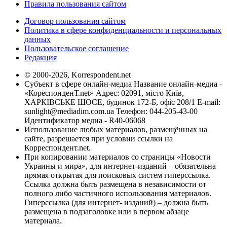
Правила пользования сайтом
Договор пользования сайтом
Политика в сфере конфиденциальности и персональных
данных
Пользовательское соглашение
Редакция
© 2000-2026, Korrespondent.net
Субъект в сфере онлайн-медиа Название онлайн-медиа -
«КореспонденТ.net» Адрес: 02091, місто Київ,
ХАРКІВСЬКЕ ШОСЕ, будинок 172-Б, офіс 208/1 E-mail:
sunlight@mediadim.com.ua
Телефон: 044-205-43-00
Идентификатор медиа - R40-06068
Использование любых материалов, размещённых на
сайте, разрешается при условии ссылки на
Корреспондент.net.
При копировании материалов со страницы «Новости
Украины и мира», для интернет-изданий – обязательна
прямая открытая для поисковых систем гиперссылка.
Ссылка должна быть размещена в независимости от
полного либо частичного использования материалов.
Гиперссылка (для интернет- изданий) – должна быть
размещена в подзаголовке или в первом абзаце
материала.