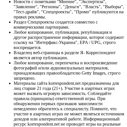
Новости с пометками "Мнение", "Экспертиза",
"Заявление", "Регионы", "Деньги", "Власть", "Выборы",
"Тест-драйв", "Спецпроекты", "Промо" публикуются на
правах рекламы.
Раздел Спецпроекты создается совместно с
коммерческими партнерами.
Любое копирование, публикация, републикация и
другое распространение информации, которое содержит
ссылку на "Интерфакс-Украина", EPA / UPG, строго
воспрещается.
Владелец веб-страницы в разделе Я- Корреспондент
является автор публикации.
Любое копирование, перепечатка и воспроизведение
фотографий и/или аудиовизуальных материалов,
принадлежащих правообладателю Getty Images, строго
запрещено.
Материалы сайта korrespondent.net предназначены для
лиц старше 21 года (21+). Участие в азартных играх
может вызвать игровую зависимость. Соблюдайте
правила (принципы) ответственной игры. При
обнаружении первых признаков зависимости
немедленно обратитесь к специалисту. Помните, что
участие в азартных играх не может являться источником
доходов или альтернативой работе. Информационный
ресурс korrespondent.net не проводит игры на реальные