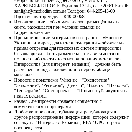
«КореспонденТ.net» Адрес: 02091, місто Київ,
ХАРКІВСЬКЕ ШОСЕ, будинок 172-Б, офіс 208/1 E-mail:
sunlight@mediadim.com.ua
Телефон: 044-205-43-00
Идентификатор медиа - R40-06068
Использование любых материалов, размещённых на
сайте, разрешается при условии ссылки на
Корреспондент.net.
При копировании материалов со страницы «Новости
Украины и мира», для интернет-изданий – обязательна
прямая открытая для поисковых систем гиперссылка.
Ссылка должна быть размещена в независимости от
полного либо частичного использования материалов.
Гиперссылка (для интернет- изданий) – должна быть
размещена в подзаголовке или в первом абзаце
материала.
Новости с пометками "Мнение", "Экспертиза",
"Заявление", "Регионы", "Деньги", "Власть", "Выборы",
"Тест-драйв", "Спецпроекты", "Промо" публикуются на
правах рекламы.
Раздел Спецпроекты создается совместно с
коммерческими партнерами.
Любое копирование, публикация, републикация и
другое распространение информации, которое содержит
ссылку на "Интерфакс-Украина", EPA / UPG, строго
воспрещается.