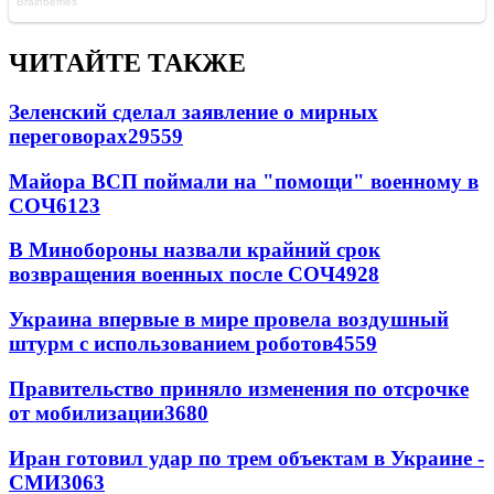
ЧИТАЙТЕ ТАКЖЕ
Зеленский сделал заявление о мирных
переговорах
29559
Майора ВСП поймали на "помощи" военному в
СОЧ
6123
В Минобороны назвали крайний срок
возвращения военных после СОЧ
4928
Украина впервые в мире провела воздушный
штурм с использованием роботов
4559
Правительство приняло изменения по отсрочке
от мобилизации
3680
Иран готовил удар по трем объектам в Украине -
СМИ
3063