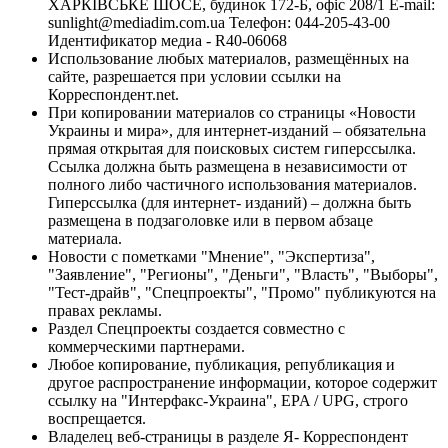
ХАРКІВСЬКЕ ШОСЕ, будинок 172-Б, офіс 208/1 E-mail:
sunlight@mediadim.com.ua
Телефон: 044-205-43-00
Идентификатор медиа - R40-06068
Использование любых материалов, размещённых на
сайте, разрешается при условии ссылки на
Корреспондент.net.
При копировании материалов со страницы «Новости
Украины и мира», для интернет-изданий – обязательна
прямая открытая для поисковых систем гиперссылка.
Ссылка должна быть размещена в независимости от
полного либо частичного использования материалов.
Гиперссылка (для интернет- изданий) – должна быть
размещена в подзаголовке или в первом абзаце
материала.
Новости с пометками "Мнение", "Экспертиза",
"Заявление", "Регионы", "Деньги", "Власть", "Выборы",
"Тест-драйв", "Спецпроекты", "Промо" публикуются на
правах рекламы.
Раздел Спецпроекты создается совместно с
коммерческими партнерами.
Любое копирование, публикация, републикация и
другое распространение информации, которое содержит
ссылку на "Интерфакс-Украина", EPA / UPG, строго
воспрещается.
Владелец веб-страницы в разделе Я- Корреспондент