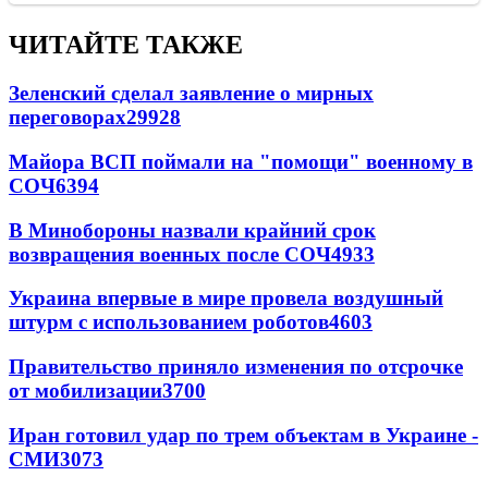
ЧИТАЙТЕ ТАКЖЕ
Зеленский сделал заявление о мирных
переговорах
29928
Майора ВСП поймали на "помощи" военному в
СОЧ
6394
В Минобороны назвали крайний срок
возвращения военных после СОЧ
4933
Украина впервые в мире провела воздушный
штурм с использованием роботов
4603
Правительство приняло изменения по отсрочке
от мобилизации
3700
Иран готовил удар по трем объектам в Украине -
СМИ
3073