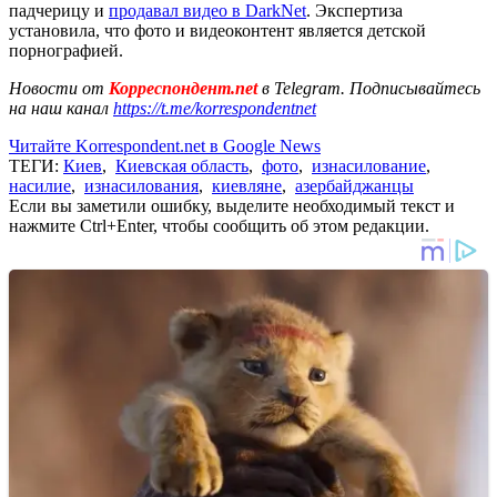
падчерицу и
продавал видео в DarkNet
. Экспертиза
установила, что фото и видеоконтент является детской
порнографией.
Новости от
Корреспондент.net
в Telegram. Подписывайтесь
на наш канал
https://t.me/korrespondentnet
Читайте Korrespondent.net в Google News
ТЕГИ:
Киев
,
Киевская область
,
фото
,
изнасилование
,
насилие
,
изнасилования
,
киевляне
,
азербайджанцы
Если вы заметили ошибку, выделите необходимый текст и
нажмите Ctrl+Enter, чтобы сообщить об этом редакции.