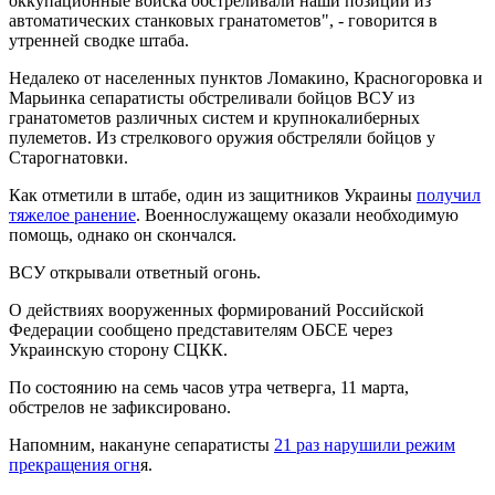
оккупационные войска обстреливали наши позиции из
автоматических станковых гранатометов", - говорится в
утренней сводке штаба.
Недалеко от населенных пунктов Ломакино, Красногоровка и
Марьинка сепаратисты обстреливали бойцов ВСУ из
гранатометов различных систем и крупнокалиберных
пулеметов. Из стрелкового оружия обстреляли бойцов у
Старогнатовки.
Как отметили в штабе, один из защитников Украины
получил
тяжелое ранение
. Военнослужащему оказали необходимую
помощь, однако он скончался.
ВСУ открывали ответный огонь.
О действиях вооруженных формирований Российской
Федерации сообщено представителям ОБСЕ через
Украинскую сторону СЦКК.
По состоянию на семь часов утра четверга, 11 марта,
обстрелов не зафиксировано.
Напомним, накануне сепаратисты
21 раз нарушили режим
прекращения огн
я.