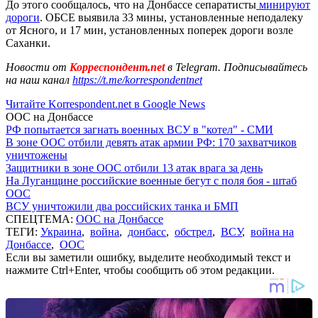
До этого сообщалось, что на Донбассе сепаратисты
минируют
дороги
. ОБСЕ выявила 33 мины, установленные неподалеку
от Ясного, и 17 мин, установленных поперек дороги возле
Саханки.
Новости от
Корреспондент.net
в Telegram. Подписывайтесь
на наш канал
https://t.me/korrespondentnet
Читайте Korrespondent.net в Google News
ООС на Донбассе
РФ попытается загнать военных ВСУ в "котел" - СМИ
В зоне ООС отбили девять атак армии РФ: 170 захватчиков
уничтожены
Защитники в зоне ООС отбили 13 атак врага за день
На Луганщине российские военные бегут с поля боя - штаб
ООС
ВСУ уничтожили два российских танка и БМП
СПЕЦТЕМА:
ООС на Донбассе
ТЕГИ:
Украина
,
война
,
донбасс
,
обстрел
,
ВСУ
,
война на
Донбассе
,
ООС
Если вы заметили ошибку, выделите необходимый текст и
нажмите Ctrl+Enter, чтобы сообщить об этом редакции.