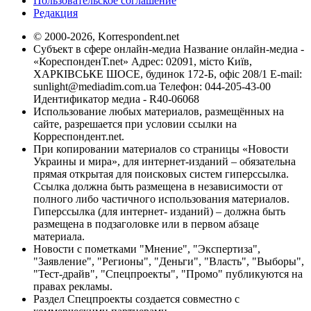
Пользовательское соглашение
Редакция
© 2000-2026, Korrespondent.net
Субъект в сфере онлайн-медиа Название онлайн-медиа -
«КореспонденТ.net» Адрес: 02091, місто Київ,
ХАРКІВСЬКЕ ШОСЕ, будинок 172-Б, офіс 208/1 E-mail:
sunlight@mediadim.com.ua
Телефон: 044-205-43-00
Идентификатор медиа - R40-06068
Использование любых материалов, размещённых на
сайте, разрешается при условии ссылки на
Корреспондент.net.
При копировании материалов со страницы «Новости
Украины и мира», для интернет-изданий – обязательна
прямая открытая для поисковых систем гиперссылка.
Ссылка должна быть размещена в независимости от
полного либо частичного использования материалов.
Гиперссылка (для интернет- изданий) – должна быть
размещена в подзаголовке или в первом абзаце
материала.
Новости с пометками "Мнение", "Экспертиза",
"Заявление", "Регионы", "Деньги", "Власть", "Выборы",
"Тест-драйв", "Спецпроекты", "Промо" публикуются на
правах рекламы.
Раздел Спецпроекты создается совместно с