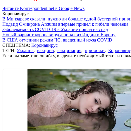
Читайте Korrespondent.net в Google News
Коронавирус
В Минздраве сказали, нужно ли больше одной бустерной прив
Подвид Омикрона Arcturus впервые привел к гибели человека
Заболеваемость COVID-19 в Украине пошла на спад
Новый вариант коронавируса попал из Индии в Европу
В США отменили режим ЧС, введенный из-за COVID
СПЕЦТЕМА:
Коронавирус
ТЕГИ:
Украина
,
вакцина
,
вакцинация
,
прививки
,
Коронавир
Если вы заметили ошибку, выделите необходимый текст и нажми