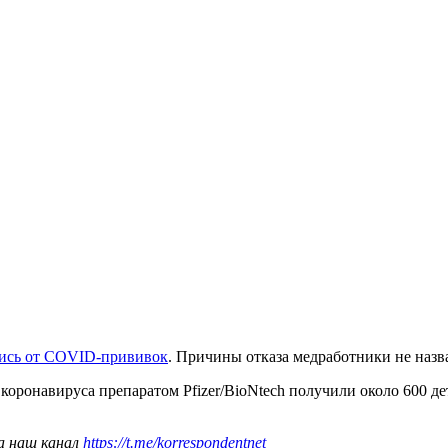
лись от COVID-прививок
. Причины отказа медработники не назв
коронавируса препаратом Pfizer/BioNtech получили около 600 дете
а наш канал
https://t.me/korrespondentnet