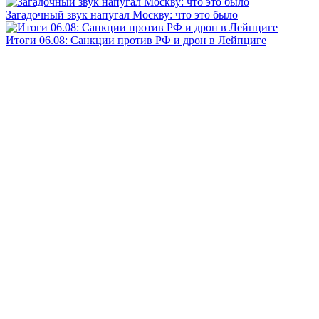
Загадочный звук напугал Москву: что это было
Итоги 06.08: Санкции против РФ и дрон в Лейпциге