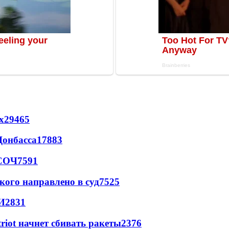
х
29465
Донбасса
17883
 СОЧ
7591
кого направлено в суд
7525
И
2831
triot начнет сбивать ракеты
2376