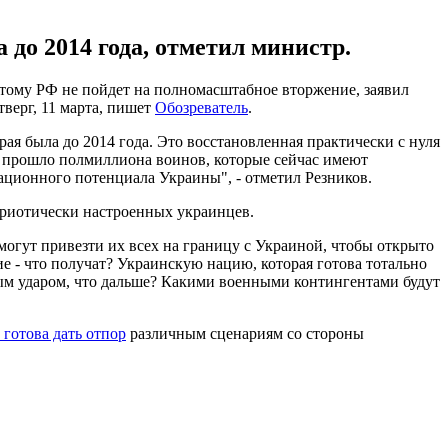
а до 2014 года, отметил министр.
тому РФ не пойдет на полномасштабное вторжение, заявил
верг, 11 марта, пишет
Обозреватель
.
орая была до 2014 года. Это восстановленная практически с нуля
да прошло полмиллиона воинов, которые сейчас имеют
зационного потенциала Украины", - отметил Резников.
триотически настроенных украинцев.
могут привезти их всех на границу с Украиной, чтобы открыто
е - что получат? Украинскую нацию, которая готова тотально
вым ударом, что дальше? Какими военными контингентами будут
 готова дать отпор
различным сценариям со стороны