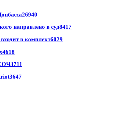
Донбасса
26940
кого направлено в суд
8417
 входит в комплект
6029
х
4618
 СОЧ
3711
riot
3647