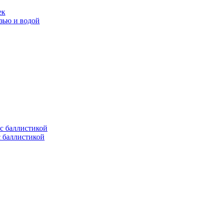
ек
язью и водой
с баллистикой