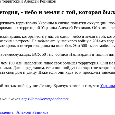
 территорий Алексей Резников
годня, - небо и земля с той, которая был
ерживать территорию Украины в случае попытки оккупации, поэ
рованных территорий Украины Алексей Резников. Об этом в чет
кая армия, которая есть у нас сегодня, - небо и земля с той, кот
еским настроем. Не забывайте, у нас через войну с 2014-го го
кое кровь и потеря товарища на поле боя. Это 500 тысяч мобили
ч военнослужащих ВСУ, 50 тыс. бойцов Нацгвардии и тысячи па
 чем 100 млн населения, плюс своя большая территория. Они не 
агами. Даже представим, если они пойдут на открытое вторжени
ть свой дом и улицу. Даже если они куда-то и проскочат танко
й контактной группе Леонид Кравчук заявил о том, что
Украина
а наш канал
https://t.me/korrespondentnet
падение
,
Алексей Резников