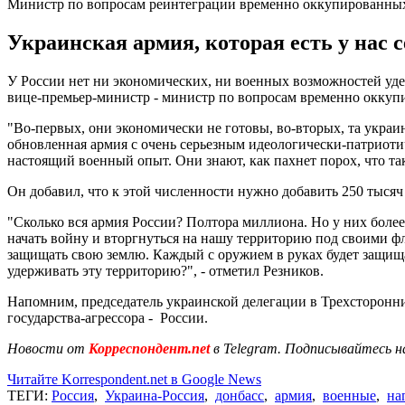
Министр по вопросам реинтеграции временно оккупированных
Украинская армия, которая есть у нас се
У России нет ни экономических, ни военных возможностей уд
вице-премьер-министр - министр по вопросам временно оккупи
"Во-первых, они экономически не готовы, во-вторых, та украинс
обновленная армия с очень серьезным идеологически-патриотич
настоящий военный опыт. Они знают, как пахнет порох, что та
Он добавил, что к этой численности нужно добавить 250 тыся
"Сколько вся армия России? Полтора миллиона. Но у них более
начать войну и вторгнуться на нашу территорию под своими фл
защищать свою землю. Каждый с оружием в руках будет защища
удерживать эту территорию?", - отметил Резников.
Напомним, председатель украинской делегации в Трехсторонни
государства-агрессора - России.
Новости от
Корреспондент.net
в Telegram. Подписывайтесь н
Читайте Korrespondent.net в Google News
ТЕГИ:
Россия
,
Украина-Россия
,
донбасс
,
армия
,
военные
,
на