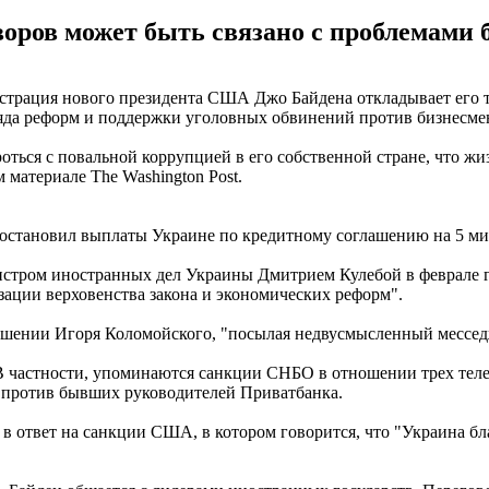
воров может быть связано с проблемами 
нистрация нового президента США Джо Байдена откладывает его
ряда реформ и поддержки уголовных обвинений против бизнесме
ться с повальной коррупцией в его собственной стране, что жи
 материале The Washington Post.
становил выплаты Украине по кредитному соглашению на 5 ми
министром иностранных дел Украины Дмитрием Кулебой в феврал
зации верховенства закона и экономических реформ".
шении Игоря Коломойского, "посылая недвусмысленный мессед
. В частности, упоминаются санкции СНБО в отношении трех те
а против бывших руководителей Приватбанка.
 в ответ на санкции США, в котором говорится, что "Украина бл