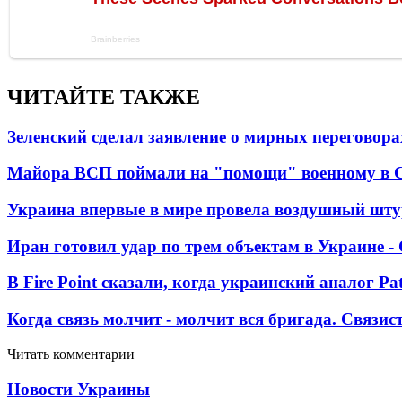
ЧИТАЙТЕ ТАКЖЕ
Зеленский сделал заявление о мирных переговора
Майора ВСП поймали на "помощи" военному в
Украина впервые в мире провела воздушный шту
Иран готовил удар по трем объектам в Украине 
В Fire Point сказали, когда украинский аналог Pa
Когда связь молчит - молчит вся бригада. Связи
Читать комментарии
Новости Украины