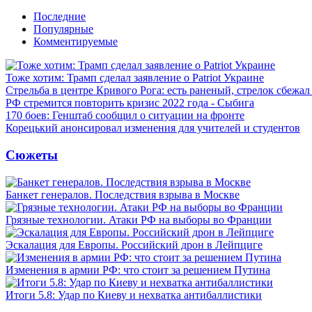
Последние
Популярные
Комментируемые
Тоже хотим: Трамп сделал заявление о Patriot Украине
Стрельба в центре Кривого Рога: есть раненый, стрелок сбежа
РФ стремится повторить кризис 2022 года - Сыбига
170 боев: Генштаб сообщил о ситуации на фронте
Корецький анонсировал изменения для учителей и студентов
Сюжеты
Банкет генералов. Последствия взрыва в Москве
Грязные технологии. Атаки РФ на выборы во Франции
Эскалация для Европы. Российский дрон в Лейпциге
Изменения в армии РФ: что стоит за решением Путина
Итоги 5.8: Удар по Киеву и нехватка антибаллистики