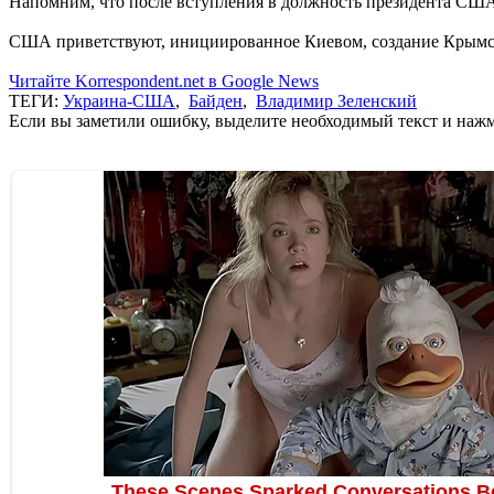
Напомним, что после вступления в должность президента США 
США приветствуют, инициированное Киевом, создание Крымск
Читайте Korrespondent.net в Google News
ТЕГИ:
Украина-США
,
Байден
,
Владимир Зеленский
Если вы заметили ошибку, выделите необходимый текст и нажми