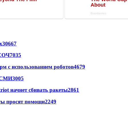
х
30667
 СОЧ
7035
рм с использованием роботов
4679
- СМИ
3005
triot начнет сбивать ракеты
2861
сты просят помощи
2249