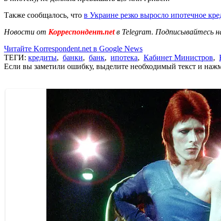
Также сообщалось, что
в Украине резко выросло ипотечное кр
Новости от
Корреспондент.net
в Telegram. Подписывайтесь н
Читайте Korrespondent.net в Google News
ТЕГИ:
кредиты
,
банки
,
банк
,
ипотека
,
Кабинет Министров
,
Если вы заметили ошибку, выделите необходимый текст и нажми