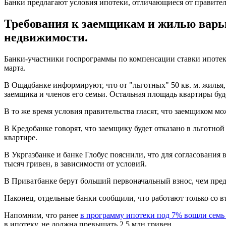
Банки предлагают условия ипотеки, отличающиеся от правите
Требования к заемщикам и жилью варь
недвижимости.
Банки-участники госпрограммы по компенсации ставки ипотек
марта.
В Ощадбанке информируют, что от "льготных" 50 кв. м. жилья,
заемщика и членов его семьи. Остальная площадь квартиры буде
В то же время условия правительства гласят, что заемщиком м
В Кредобанке говорят, что заемщику будет отказано в льготно
квартире.
В Укргазбанке и банке Глобус пояснили, что для согласования 
тысяч гривен, в зависимости от условий.
В Приватбанке берут больший первоначальный взнос, чем пред
Наконец, отдельные банки сообщили, что работают только со
Напомним, что ранее
в программу ипотеки под 7% вошли семь
в ипотеку, не должна превышать 2,5 млн гривен.