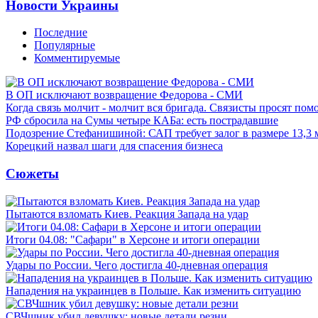
Новости Украины
Последние
Популярные
Комментируемые
В ОП исключают возвращение Федорова - СМИ
Когда связь молчит - молчит вся бригада. Связисты просят по
РФ сбросила на Сумы четыре КАБа: есть пострадавшие
Подозрение Стефанишиной: САП требует залог в размере 13,3 
Корецкий назвал шаги для спасения бизнеса
Сюжеты
Пытаются взломать Киев. Реакция Запада на удар
Итоги 04.08: "Сафари" в Херсоне и итоги операции
Удары по России. Чего достигла 40-дневная операция
Нападения на украинцев в Польше. Как изменить ситуацию
СВЧшник убил девушку: новые детали резни