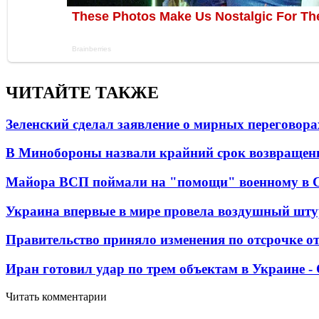
ЧИТАЙТЕ ТАКЖЕ
Зеленский сделал заявление о мирных переговора
В Минобороны назвали крайний срок возвращен
Майора ВСП поймали на "помощи" военному в
Украина впервые в мире провела воздушный шту
Правительство приняло изменения по отсрочке о
Иран готовил удар по трем объектам в Украине 
Читать комментарии