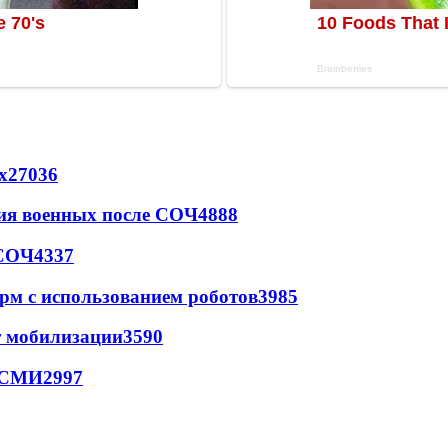
х
27036
ия военных после СОЧ
4888
 СОЧ
4337
рм с использованием роботов
3985
т мобилизации
3590
- СМИ
2997