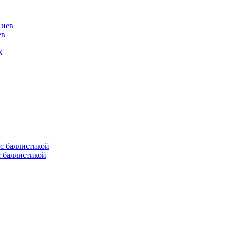
ев
К
с баллистикой