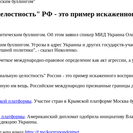
еским буллингом"
елостность" РФ - это пример искаженно
итическим буллингом. Об этом заявил спикер МИД Украина Ол
м буллингом. Угрозы в адрес Украины и других государств-уч
ней политики", - сказал Николенко.
ткое международно-правовое определение как акт агрессии, а у
иальную целостность" России - это пример искаженного восприя
енную им вещь. Российские международно признанные границы да
кой платформы
. Участие стран в Крымской платформе Москва б
й платформы
. Американский дипломат одобрила инициативу Вла
исдикцию Украины.
а наш канал
https://t.me/korrespondentnet