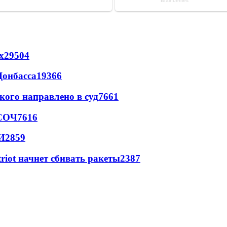
х
29504
Донбасса
19366
кого направлено в суд
7661
 СОЧ
7616
И
2859
triot начнет сбивать ракеты
2387