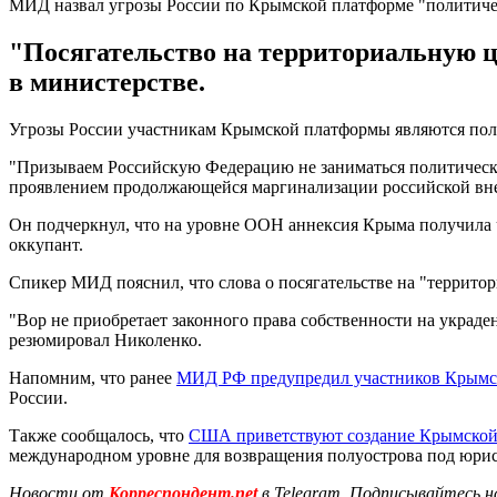
МИД назвал угрозы России по Крымской платформе "политич
"Посягательство на территориальную ц
в министерстве.
Угрозы России участникам Крымской платформы являются пол
"Призываем Российскую Федерацию не заниматься политически
проявлением продолжающейся маргинализации российской внеш
Он подчеркнул, что на уровне ООН аннексия Крыма получила че
оккупант.
Спикер МИД пояснил, что слова о посягательстве на "территор
"Вор не приобретает законного права собственности на украд
резюмировал Николенко.
Напомним, что ранее
МИД РФ предупредил участников Крымс
России.
Также сообщалось, что
США приветствуют создание Крымско
международном уровне для возвращения полуострова под юр
Новости от
Корреспондент.net
в Telegram. Подписывайтесь н