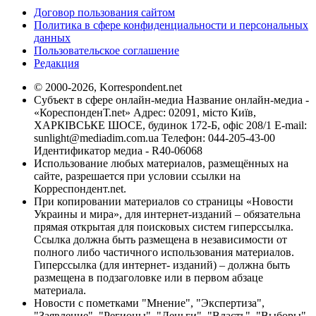
Договор пользования сайтом
Политика в сфере конфиденциальности и персональных
данных
Пользовательское соглашение
Редакция
© 2000-2026, Korrespondent.net
Субъект в сфере онлайн-медиа Название онлайн-медиа -
«КореспонденТ.net» Адрес: 02091, місто Київ,
ХАРКІВСЬКЕ ШОСЕ, будинок 172-Б, офіс 208/1 E-mail:
sunlight@mediadim.com.ua
Телефон: 044-205-43-00
Идентификатор медиа - R40-06068
Использование любых материалов, размещённых на
сайте, разрешается при условии ссылки на
Корреспондент.net.
При копировании материалов со страницы «Новости
Украины и мира», для интернет-изданий – обязательна
прямая открытая для поисковых систем гиперссылка.
Ссылка должна быть размещена в независимости от
полного либо частичного использования материалов.
Гиперссылка (для интернет- изданий) – должна быть
размещена в подзаголовке или в первом абзаце
материала.
Новости с пометками "Мнение", "Экспертиза",
"Заявление", "Регионы", "Деньги", "Власть", "Выборы",