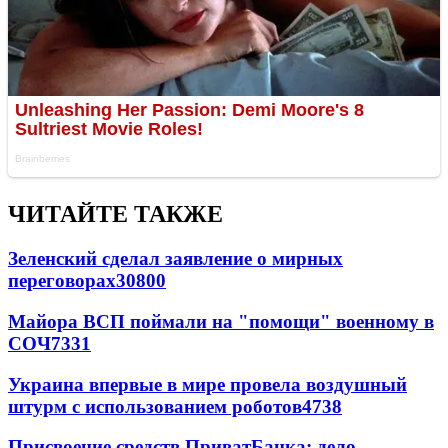
ЧИТАЙТЕ ТАКЖЕ
Зеленский сделал заявление о мирных
переговорах
30800
Майора ВСП поймали на "помощи" военному в
СОЧ
7331
Украина впервые в мире провела воздушный
штурм с использованием роботов
4738
Присвоение средств ПриватБанка: дело