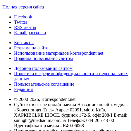
Полная версия сайта
Facebook
Twitter
RSS-ленты
E-mail рассылка
Контакты
Реклама на сайте
Использование материалов korrespondent.net
Правила пользования сайтом
Договор пользования сайтом
Политика в сфере конфиденциальности и персональных
данных
Пользовательское соглашение
Редакция
© 2000-2026, Korrespondent.net
Субъект в сфере онлайн-медиа Название онлайн-медиа -
«КореспонденТ.net» Адрес: 02091, місто Київ,
ХАРКІВСЬКЕ ШОСЕ, будинок 172-Б, офіс 208/1 E-mail:
sunlight@mediadim.com.ua
Телефон: 044-205-43-00
Идентификатор медиа - R40-06068
Использование любых материалов, размещённых на