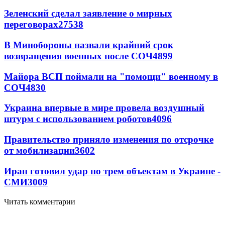
Зеленский сделал заявление о мирных
переговорах
27538
В Минобороны назвали крайний срок
возвращения военных после СОЧ
4899
Майора ВСП поймали на "помощи" военному в
СОЧ
4830
Украина впервые в мире провела воздушный
штурм с использованием роботов
4096
Правительство приняло изменения по отсрочке
от мобилизации
3602
Иран готовил удар по трем объектам в Украине -
СМИ
3009
Читать комментарии