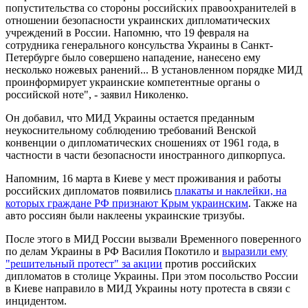
попустительства со стороны российских правоохранителей в
отношении безопасности украинских дипломатических
учреждений в России. Напомню, что 19 февраля на
сотрудника генерального консульства Украины в Санкт-
Петербурге было совершено нападение, нанесено ему
несколько ножевых ранений... В установленном порядке МИД
проинформирует украинские компетентные органы о
российской ноте", - заявил Николенко.
Он добавил, что МИД Украины остается преданным
неукоснительному соблюдению требований Венской
конвенции о дипломатических сношениях от 1961 года, в
частности в части безопасности иностранного дипкорпуса.
Напомним, 16 марта в Киеве у мест проживания и работы
российских дипломатов появились
плакаты и наклейки, на
которых граждане РФ признают Крым украинским
. Также на
авто россиян были наклеены украинские тризубы.
После этого в МИД России вызвали Временного поверенного
по делам Украины в РФ Василия Покотило и
выразили ему
"решительный протест" за акции
против российских
дипломатов в столице Украины. При этом посольство России
в Киеве направило в МИД Украины ноту протеста в связи с
инцидентом.