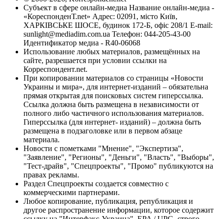
Субъект в сфере онлайн-медиа Название онлайн-медиа -
«КореспонденТ.net» Адрес: 02091, місто Київ,
ХАРКІВСЬКЕ ШОСЕ, будинок 172-Б, офіс 208/1 E-mail:
sunlight@mediadim.com.ua
Телефон: 044-205-43-00
Идентификатор медиа - R40-06068
Использование любых материалов, размещённых на
сайте, разрешается при условии ссылки на
Корреспондент.net.
При копировании материалов со страницы «Новости
Украины и мира», для интернет-изданий – обязательна
прямая открытая для поисковых систем гиперссылка.
Ссылка должна быть размещена в независимости от
полного либо частичного использования материалов.
Гиперссылка (для интернет- изданий) – должна быть
размещена в подзаголовке или в первом абзаце
материала.
Новости с пометками "Мнение", "Экспертиза",
"Заявление", "Регионы", "Деньги", "Власть", "Выборы",
"Тест-драйв", "Спецпроекты", "Промо" публикуются на
правах рекламы.
Раздел Спецпроекты создается совместно с
коммерческими партнерами.
Любое копирование, публикация, републикация и
другое распространение информации, которое содержит
ссылку на "Интерфакс-Украина", EPA / UPG, строго