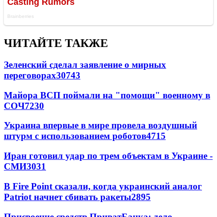
ЧИТАЙТЕ ТАКЖЕ
Зеленский сделал заявление о мирных
переговорах
30743
Майора ВСП поймали на "помощи" военному в
СОЧ
7230
Украина впервые в мире провела воздушный
штурм с использованием роботов
4715
Иран готовил удар по трем объектам в Украине -
СМИ
3031
В Fire Point сказали, когда украинский аналог
Patriot начнет сбивать ракеты
2895
Присвоение средств ПриватБанка: дело