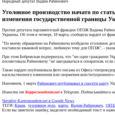
Народный депутат Вадим Рабинович
Уголовное производство начато по ста
изменения государственной границы У
Против депутата парламентской фракции ОПЗЖ Вадима Рабинов
Украины. Об этом в четверг, 18 марта, сообщила нардеп от фр
"По моему обращению на Рабиновича возбудили уголовное дел
поставили языковой вопрос, любимую тему для ОПЗЖ", - указ
При этом Бобровская подчеркнула, что "ни один гражданин Ук
посоветовала Рабиновичу "не заигрываться в сепаратизм, если о
Также нардеп опубликовала фото письма из Офиса генпрокурора
насильственного изменения или свержения конституционного с
Напомним, 1 марта
Рабинович опубликовал в соцсети карту
Укр
Новости от
Корреспондент.net
в Telegram. Подписывайтесь н
Читайте Korrespondent.net в Google News
ТЕГИ:
Крым
,
уголовное дело
,
карта
,
Вадим Рабинович
,
ОПЗ
Если вы заметили ошибку, выделите необходимый текст и нажми