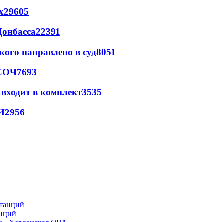
х
29605
Донбасса
22391
кого направлено в суд
8051
 СОЧ
7693
 входит в комплект
3535
И
2956
анций