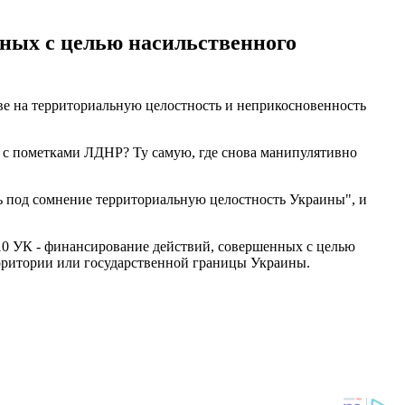
нных с целью насильственного
ве на территориальную целостность и неприкосновенность
и с пометками ЛДНР? Ту самую, где снова манипулятивно
ь под сомнение территориальную целостность Украины", и
 110 УК - финансирование действий, совершенных с целью
ерритории или государственной границы Украины.