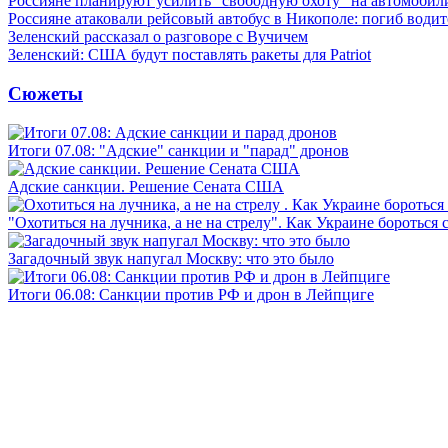
Россияне планируют усилить "свободную охоту" на автомобил
Россияне атаковали рейсовый автобус в Никополе: погиб водит
Зеленский рассказал о разговоре с Вучичем
Зеленский: США будут поставлять ракеты для Patriot
Сюжеты
Итоги 07.08: "Адские" санкции и "парад" дронов
Адские санкции. Решение Сената США
"Охотиться на лучника, а не на стрелу". Как Украине бороться 
Загадочный звук напугал Москву: что это было
Итоги 06.08: Санкции против РФ и дрон в Лейпциге