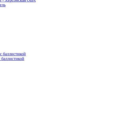
и - Херсонская ОВА
ель
с баллистикой