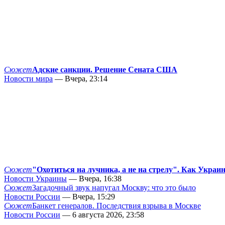
Сюжет
Адские санкции. Решение Сената США
Новости мира
— Вчера, 23:14
Сюжет
"Охотиться на лучника, а не на стрелу". Как Украи
Новости Украины
— Вчера, 16:38
Сюжет
Загадочный звук напугал Москву: что это было
Новости России
— Вчера, 15:29
Сюжет
Банкет генералов. Последствия взрыва в Москве
Новости России
— 6 августа 2026, 23:58