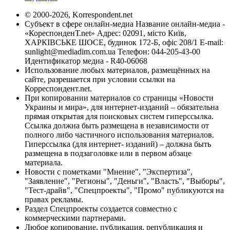
© 2000-2026, Korrespondent.net
Субъект в сфере онлайн-медиа Название онлайн-медиа -
«КореспонденТ.net» Адрес: 02091, місто Київ,
ХАРКІВСЬКЕ ШОСЕ, будинок 172-Б, офіс 208/1 E-mail:
sunlight@mediadim.com.ua
Телефон: 044-205-43-00
Идентификатор медиа - R40-06068
Использование любых материалов, размещённых на
сайте, разрешается при условии ссылки на
Корреспондент.net.
При копировании материалов со страницы «Новости
Украины и мира», для интернет-изданий – обязательна
прямая открытая для поисковых систем гиперссылка.
Ссылка должна быть размещена в независимости от
полного либо частичного использования материалов.
Гиперссылка (для интернет- изданий) – должна быть
размещена в подзаголовке или в первом абзаце
материала.
Новости с пометками "Мнение", "Экспертиза",
"Заявление", "Регионы", "Деньги", "Власть", "Выборы",
"Тест-драйв", "Спецпроекты", "Промо" публикуются на
правах рекламы.
Раздел Спецпроекты создается совместно с
коммерческими партнерами.
Любое копирование, публикация, републикация и