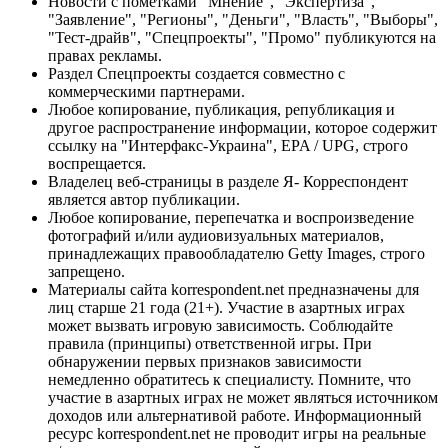
Новости с пометками "Мнение", "Экспертиза",
"Заявление", "Регионы", "Деньги", "Власть", "Выборы",
"Тест-драйв", "Спецпроекты", "Промо" публикуются на
правах рекламы.
Раздел Спецпроекты создается совместно с
коммерческими партнерами.
Любое копирование, публикация, републикация и
другое распространение информации, которое содержит
ссылку на "Интерфакс-Украина", EPA / UPG, строго
воспрещается.
Владелец веб-страницы в разделе Я- Корреспондент
является автор публикации.
Любое копирование, перепечатка и воспроизведение
фотографий и/или аудиовизуальных материалов,
принадлежащих правообладателю Getty Images, строго
запрещено.
Материалы сайта korrespondent.net предназначены для
лиц старше 21 года (21+). Участие в азартных играх
может вызвать игровую зависимость. Соблюдайте
правила (принципы) ответственной игры. При
обнаружении первых признаков зависимости
немедленно обратитесь к специалисту. Помните, что
участие в азартных играх не может являться источником
доходов или альтернативой работе. Информационный
ресурс korrespondent.net не проводит игры на реальные