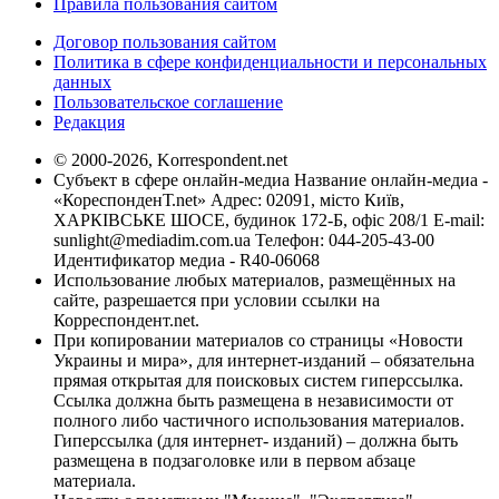
Правила пользования сайтом
Договор пользования сайтом
Политика в сфере конфиденциальности и персональных
данных
Пользовательское соглашение
Редакция
© 2000-2026, Korrespondent.net
Субъект в сфере онлайн-медиа Название онлайн-медиа -
«КореспонденТ.net» Адрес: 02091, місто Київ,
ХАРКІВСЬКЕ ШОСЕ, будинок 172-Б, офіс 208/1 E-mail:
sunlight@mediadim.com.ua
Телефон: 044-205-43-00
Идентификатор медиа - R40-06068
Использование любых материалов, размещённых на
сайте, разрешается при условии ссылки на
Корреспондент.net.
При копировании материалов со страницы «Новости
Украины и мира», для интернет-изданий – обязательна
прямая открытая для поисковых систем гиперссылка.
Ссылка должна быть размещена в независимости от
полного либо частичного использования материалов.
Гиперссылка (для интернет- изданий) – должна быть
размещена в подзаголовке или в первом абзаце
материала.