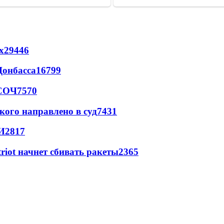
х
29446
Донбасса
16799
 СОЧ
7570
кого направлено в суд
7431
И
2817
triot начнет сбивать ракеты
2365