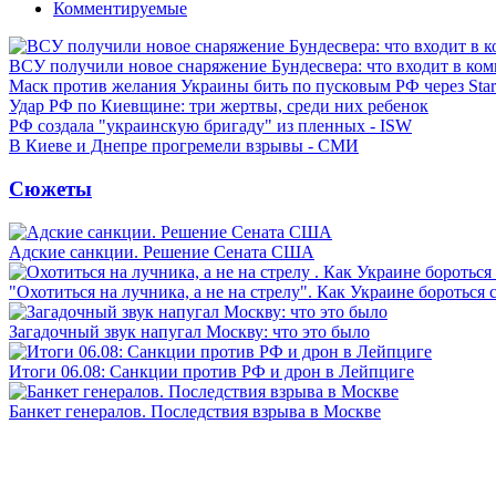
Комментируемые
ВСУ получили новое снаряжение Бундесвера: что входит в ком
Маск против желания Украины бить по пусковым РФ через Star
Удар РФ по Киевщине: три жертвы, среди них ребенок
РФ создала "украинскую бригаду" из пленных - ISW
В Киеве и Днепре прогремели взрывы - СМИ
Сюжеты
Адские санкции. Решение Сената США
"Охотиться на лучника, а не на стрелу". Как Украине бороться 
Загадочный звук напугал Москву: что это было
Итоги 06.08: Санкции против РФ и дрон в Лейпциге
Банкет генералов. Последствия взрыва в Москве