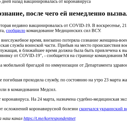
 дней назад вакцинировалась от коронавируса
знание, после чего ей немедленно вызв
торая недавно вакцинировалась от COVID-19. В воскресенье, 21
та,
сообщило
командование Медицинских сил ВСУ.
 во внеслужебное время, внезапно потеряла сознание женщина-
ская служба воинской части. Прибыв на место происшествия в
ослужащая, в ближайшее время должна была быть привлечена к 
ививку от COVID-19", - сообщается на странице командования М
 мобильной бригадой по иммунизации от Департамента здравоох
е погибшая проходила службу, по состоянию на утро 23 марта жа
вили в командовании Медсил.
 коронавируса. На 24 марта, назначена судебно-медицинская экс
 от осложнений коронавирусной болезни
скончался украинский в
а наш канал
https://t.me/korrespondentnet