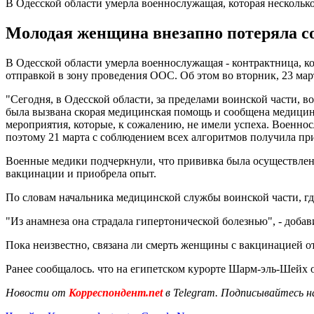
В Одесской области умерла военнослужащая, которая несколько
Молодая женщина внезапно потеряла со
В Одесской области умерла военнослужащая - контрактница, ко
отправкой в зону проведения ООС. Об этом во вторник, 23 мар
"Сегодня, в Одесской области, за пределами воинской части,
была вызвана скорая медицинская помощь и сообщена медицин
мероприятия, которые, к сожалению, не имели успеха. Военн
поэтому 21 марта с соблюдением всех алгоритмов получила пр
Военные медики подчеркнули, что прививка была осуществлена
вакцинации и приобрела опыт.
По словам начальника медицинской службы воинской части, гд
"Из анамнеза она страдала гипертонической болезнью", - доба
Пока неизвестно, связана ли смерть женщины с вакцинацией от
Ранее сообщалось. что на египетском курорте Шарм-эль-Шейх
Новости от
Корреспондент.net
в Telegram. Подписывайтесь н