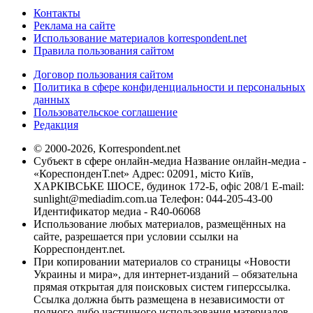
Контакты
Реклама на сайте
Использование материалов korrespondent.net
Правила пользования сайтом
Договор пользования сайтом
Политика в сфере конфиденциальности и персональных
данных
Пользовательское соглашение
Редакция
© 2000-2026, Korrespondent.net
Субъект в сфере онлайн-медиа Название онлайн-медиа -
«КореспонденТ.net» Адрес: 02091, місто Київ,
ХАРКІВСЬКЕ ШОСЕ, будинок 172-Б, офіс 208/1 E-mail:
sunlight@mediadim.com.ua
Телефон: 044-205-43-00
Идентификатор медиа - R40-06068
Использование любых материалов, размещённых на
сайте, разрешается при условии ссылки на
Корреспондент.net.
При копировании материалов со страницы «Новости
Украины и мира», для интернет-изданий – обязательна
прямая открытая для поисковых систем гиперссылка.
Ссылка должна быть размещена в независимости от
полного либо частичного использования материалов.