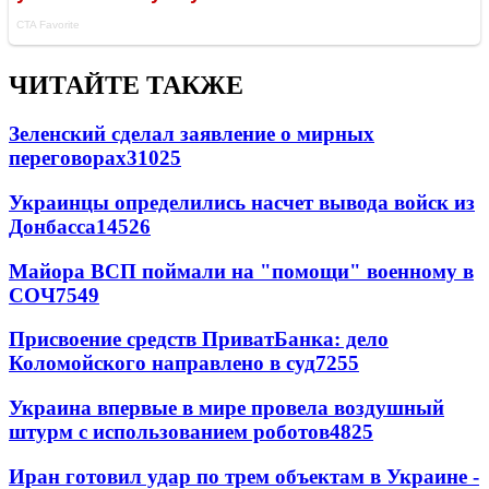
ЧИТАЙТЕ ТАКЖЕ
Зеленский сделал заявление о мирных
переговорах
31025
Украинцы определились насчет вывода войск из
Донбасса
14526
Майора ВСП поймали на "помощи" военному в
СОЧ
7549
Присвоение средств ПриватБанка: дело
Коломойского направлено в суд
7255
Украина впервые в мире провела воздушный
штурм с использованием роботов
4825
Иран готовил удар по трем объектам в Украине -