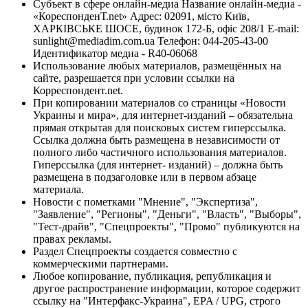
Субъект в сфере онлайн-медиа Название онлайн-медиа -
«КореспонденТ.net» Адрес: 02091, місто Київ,
ХАРКІВСЬКЕ ШОСЕ, будинок 172-Б, офіс 208/1 E-mail:
sunlight@mediadim.com.ua
Телефон: 044-205-43-00
Идентификатор медиа - R40-06068
Использование любых материалов, размещённых на
сайте, разрешается при условии ссылки на
Корреспондент.net.
При копировании материалов со страницы «Новости
Украины и мира», для интернет-изданий – обязательна
прямая открытая для поисковых систем гиперссылка.
Ссылка должна быть размещена в независимости от
полного либо частичного использования материалов.
Гиперссылка (для интернет- изданий) – должна быть
размещена в подзаголовке или в первом абзаце
материала.
Новости с пометками "Мнение", "Экспертиза",
"Заявление", "Регионы", "Деньги", "Власть", "Выборы",
"Тест-драйв", "Спецпроекты", "Промо" публикуются на
правах рекламы.
Раздел Спецпроекты создается совместно с
коммерческими партнерами.
Любое копирование, публикация, републикация и
другое распространение информации, которое содержит
ссылку на "Интерфакс-Украина", EPA / UPG, строго