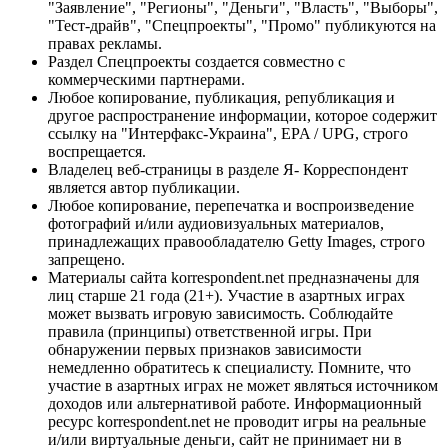
"Заявление", "Регионы", "Деньги", "Власть", "Выборы",
"Тест-драйв", "Спецпроекты", "Промо" публикуются на
правах рекламы.
Раздел Спецпроекты создается совместно с
коммерческими партнерами.
Любое копирование, публикация, републикация и
другое распространение информации, которое содержит
ссылку на "Интерфакс-Украина", EPA / UPG, строго
воспрещается.
Владелец веб-страницы в разделе Я- Корреспондент
является автор публикации.
Любое копирование, перепечатка и воспроизведение
фотографий и/или аудиовизуальных материалов,
принадлежащих правообладателю Getty Images, строго
запрещено.
Материалы сайта korrespondent.net предназначены для
лиц старше 21 года (21+). Участие в азартных играх
может вызвать игровую зависимость. Соблюдайте
правила (принципы) ответственной игры. При
обнаружении первых признаков зависимости
немедленно обратитесь к специалисту. Помните, что
участие в азартных играх не может являться источником
доходов или альтернативой работе. Информационный
ресурс korrespondent.net не проводит игры на реальные
и/или виртуальные деньги, сайт не принимает ни в