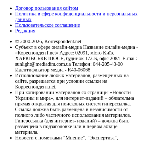
Договор пользования сайтом
Политика в сфере конфиденциальности и персональных
данных
Пользовательское соглашение
Редакция
© 2000-2026, Korrespondent.net
Субъект в сфере онлайн-медиа Название онлайн-медиа -
«КореспонденТ.net» Адрес: 02091, місто Київ,
ХАРКІВСЬКЕ ШОСЕ, будинок 172-Б, офіс 208/1 E-mail:
sunlight@mediadim.com.ua
Телефон: 044-205-43-00
Идентификатор медиа - R40-06068
Использование любых материалов, размещённых на
сайте, разрешается при условии ссылки на
Корреспондент.net.
При копировании материалов со страницы «Новости
Украины и мира», для интернет-изданий – обязательна
прямая открытая для поисковых систем гиперссылка.
Ссылка должна быть размещена в независимости от
полного либо частичного использования материалов.
Гиперссылка (для интернет- изданий) – должна быть
размещена в подзаголовке или в первом абзаце
материала.
Новости с пометками "Мнение", "Экспертиза",