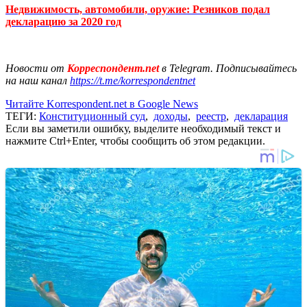
Недвижимость, автомобили, оружие: Резников подал
декларацию за 2020 год
Новости от
Корреспондент.net
в Telegram. Подписывайтесь
на наш канал
https://t.me/korrespondentnet
Читайте Korrespondent.net в Google News
ТЕГИ:
Конституционный суд
,
доходы
,
реестр
,
декларация
Если вы заметили ошибку, выделите необходимый текст и
нажмите Ctrl+Enter, чтобы сообщить об этом редакции.