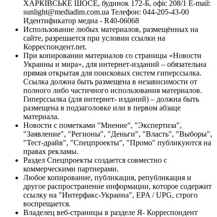
ХАРКІВСЬКЕ ШОСЕ, будинок 172-Б, офіс 208/1 E-mail:
sunlight@mediadim.com.ua
Телефон: 044-205-43-00
Идентификатор медиа - R40-06068
Использование любых материалов, размещённых на
сайте, разрешается при условии ссылки на
Корреспондент.net.
При копировании материалов со страницы «Новости
Украины и мира», для интернет-изданий – обязательна
прямая открытая для поисковых систем гиперссылка.
Ссылка должна быть размещена в независимости от
полного либо частичного использования материалов.
Гиперссылка (для интернет- изданий) – должна быть
размещена в подзаголовке или в первом абзаце
материала.
Новости с пометками "Мнение", "Экспертиза",
"Заявление", "Регионы", "Деньги", "Власть", "Выборы",
"Тест-драйв", "Спецпроекты", "Промо" публикуются на
правах рекламы.
Раздел Спецпроекты создается совместно с
коммерческими партнерами.
Любое копирование, публикация, републикация и
другое распространение информации, которое содержит
ссылку на "Интерфакс-Украина", EPA / UPG, строго
воспрещается.
Владелец веб-страницы в разделе Я- Корреспондент