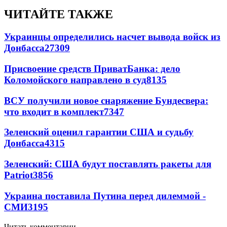
ЧИТАЙТЕ ТАКЖЕ
Украинцы определились насчет вывода войск из
Донбасса
27309
Присвоение средств ПриватБанка: дело
Коломойского направлено в суд
8135
ВСУ получили новое снаряжение Бундесвера:
что входит в комплект
7347
Зеленский оценил гарантии США и судьбу
Донбасса
4315
Зеленский: США будут поставлять ракеты для
Patriot
3856
Украина поставила Путина перед дилеммой -
СМИ
3195
Читать комментарии