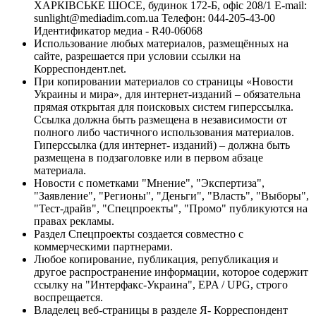
ХАРКІВСЬКЕ ШОСЕ, будинок 172-Б, офіс 208/1 E-mail:
sunlight@mediadim.com.ua
Телефон: 044-205-43-00
Идентификатор медиа - R40-06068
Использование любых материалов, размещённых на
сайте, разрешается при условии ссылки на
Корреспондент.net.
При копировании материалов со страницы «Новости
Украины и мира», для интернет-изданий – обязательна
прямая открытая для поисковых систем гиперссылка.
Ссылка должна быть размещена в независимости от
полного либо частичного использования материалов.
Гиперссылка (для интернет- изданий) – должна быть
размещена в подзаголовке или в первом абзаце
материала.
Новости с пометками "Мнение", "Экспертиза",
"Заявление", "Регионы", "Деньги", "Власть", "Выборы",
"Тест-драйв", "Спецпроекты", "Промо" публикуются на
правах рекламы.
Раздел Спецпроекты создается совместно с
коммерческими партнерами.
Любое копирование, публикация, републикация и
другое распространение информации, которое содержит
ссылку на "Интерфакс-Украина", EPA / UPG, строго
воспрещается.
Владелец веб-страницы в разделе Я- Корреспондент