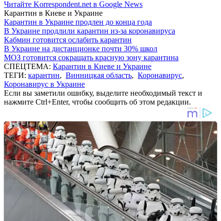
Читайте Korrespondent.net в Google News
Карантин в Киеве и Украине
Карантин в Украине продлен до конца года
В Украине продлили карантин из-за коронавируса
Кабмин готовится ослабить карантин
В Украине на дистанционке почти 30% школ
МОЗ готовится сокращать красную зону карантина
СПЕЦТЕМА:
Карантин в Киеве и Украине
ТЕГИ:
карантин
,
Винницкая область
,
Коронавирус
,
Коронавирус в Украине
Если вы заметили ошибку, выделите необходимый текст и
нажмите Ctrl+Enter, чтобы сообщить об этом редакции.