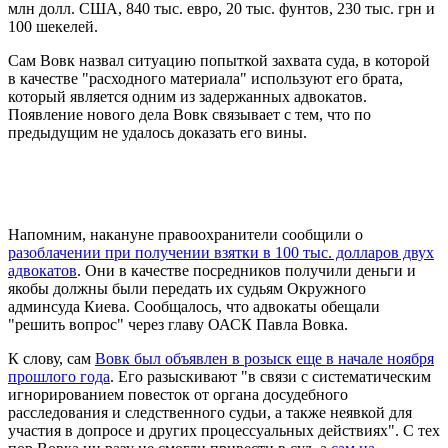
млн долл. США, 840 тыс. евро, 20 тыс. фунтов, 230 тыс. грн и
100 шекелей.
Сам Вовк назвал ситуацию попыткой захвата суда, в которой
в качестве "расходного материала" используют его брата,
который является одним из задержанных адвокатов.
Появление нового дела Вовк связывает с тем, что по
предыдущим не удалось доказать его вины.
Напомним, накануне правоохранители сообщили о
разоблачении при получении взятки в 100 тыс. долларов двух
адвокатов
. Они в качестве посредников получили деньги и
якобы должны были передать их судьям Окружного
админсуда Киева. Сообщалось, что адвокаты обещали
"решить вопрос" через главу ОАСК Павла Вовка.
К слову, сам
Вовк был объявлен в розыск еще в начале ноября
прошлого года
. Его разыскивают "в связи с систематическим
игнорированием повесток от органа досудебного
расследования и следственного судьи, а также неявкой для
участия в допросе и других процессуальных действиях". С тех