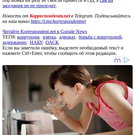
пор Вовка ни разу не смогли привести в суд, а
сам на
заседания он не приходит
.
Новости от
Корреспондент.net
в Telegram. Подписывайтесь
на наш канал
https://t.me/korrespondentnet
Читайте Korrespondent.net в Google News
ТЕГИ:
коррупция
,
взятка
,
адвокат
,
борьба с коррупцией
,
задержание
,
НАБУ
,
ОАСК
Если вы заметили ошибку, выделите необходимый текст и
нажмите Ctrl+Enter, чтобы сообщить об этом редакции.