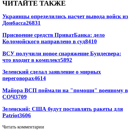
ЧИТАЙТЕ ТАКЖЕ
Украинцы определились насчет вывода войск из
Донбасса
26831
Присвоение средств ПриватБанка: дело
Коломойского направлено в суд
8410
ВСУ получили новое снаряжение Бундесвера:
что входит в комплект
5892
Зеленский сделал заявление о мирных
переговорах
4614
Майора ВСП поймали на "помощи" военному в
СОЧ
3709
Зеленский: США будут поставлять ракеты для
Patriot
3606
Читать комментарии