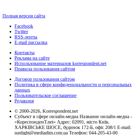
Полная версия сайта
Facebook
Twitter
RSS-ленты
E-mail рассылка
Контакты
Реклама на сайте
Использование материалов korrespondent.net
Правила пользования сайтом
Договор пользования сайтом
Политика в сфере конфиденциальности и персональных
данных
Пользовательское соглашение
Редакция
© 2000-2026, Korrespondent.net
Субъект в сфере онлайн-медиа Название онлайн-медиа -
«КореспонденТ.net» Адрес: 02091, місто Київ,
ХАРКІВСЬКЕ ШОСЕ, будинок 172-Б, офіс 208/1 E-mail:
sunlight@mediadim.com.ua
Телефон: 044-205-43-00