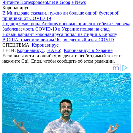
Читайте Korrespondent.net в Google News
Коронавирус
В Минздраве сказали, нужно ли больше одной бустерной
прививки от COVID-19
Подвид Омикрона Arcturus впервые привел к гибели человека
Заболеваемость COVID-19 в Украине пошла на спад
Новый вариант коронавируса попал из Индии в Европу
В США отменили режим ЧС, введенный из-за COVID
СПЕЦТЕМА:
Коронавирус
ТЕГИ:
Коронавирус
,
НАНУ
,
Коронавирус в Украине
Если вы заметили ошибку, выделите необходимый текст и
нажмите Ctrl+Enter, чтобы сообщить об этом редакции.