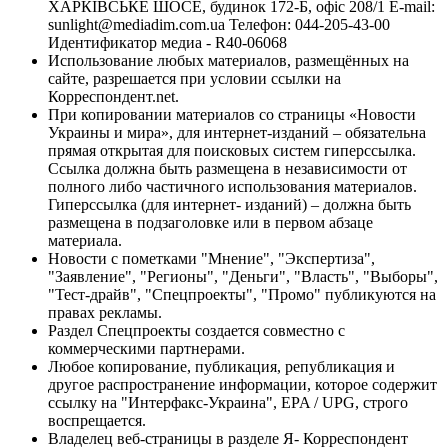
ХАРКІВСЬКЕ ШОСЕ, будинок 172-Б, офіс 208/1 E-mail:
sunlight@mediadim.com.ua
Телефон: 044-205-43-00
Идентификатор медиа - R40-06068
Использование любых материалов, размещённых на
сайте, разрешается при условии ссылки на
Корреспондент.net.
При копировании материалов со страницы «Новости
Украины и мира», для интернет-изданий – обязательна
прямая открытая для поисковых систем гиперссылка.
Ссылка должна быть размещена в независимости от
полного либо частичного использования материалов.
Гиперссылка (для интернет- изданий) – должна быть
размещена в подзаголовке или в первом абзаце
материала.
Новости с пометками "Мнение", "Экспертиза",
"Заявление", "Регионы", "Деньги", "Власть", "Выборы",
"Тест-драйв", "Спецпроекты", "Промо" публикуются на
правах рекламы.
Раздел Спецпроекты создается совместно с
коммерческими партнерами.
Любое копирование, публикация, републикация и
другое распространение информации, которое содержит
ссылку на "Интерфакс-Украина", EPA / UPG, строго
воспрещается.
Владелец веб-страницы в разделе Я- Корреспондент