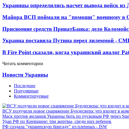
Украинцы определились насчет вывода войск из 
Майора ВСП поймали на "помощи" военному в
Присвоение средств ПриватБанка: дело Коломойс
Украина поставила Путина перед дилеммой - СМ
В Fire Point сказали, когда украинский аналог Pa
Читать комментарии
Новости Украины
Последние
Популярные
Комментируемые
ВСУ получили новое снаряжение Бундесвера: что входит в ком
Маск против желания Украины бить по пусковым РФ через Star
Удар РФ по Киевщине: три жертвы, среди них ребенок
РФ создала "украинскую бригаду" из пленных - ISW