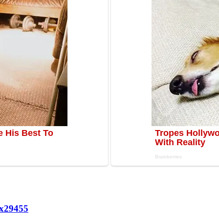
х
29455