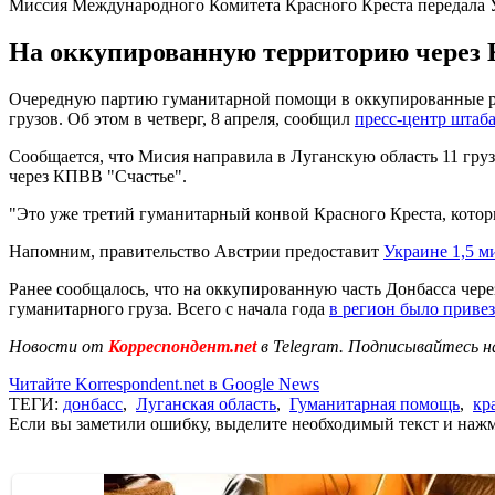
Миссия Международного Комитета Красного Креста передала
На оккупированную территорию через 
Очередную партию гуманитарной помощи в оккупированные ра
грузов. Об этом в четверг, 8 апреля, сообщил
пресс-центр шта
Сообщается, что Мисия направила в Луганскую область 11 гр
через КПВВ "Счастье".
"Это уже третий гуманитарный конвой Красного Креста, котор
Напомним, правительство Австрии предоставит
Украине 1,5 м
Ранее сообщалось, что на оккупированную часть Донбасса чере
гуманитарного груза. Всего с начала года
в регион было приве
Новости от
Корреспондент.net
в Telegram. Подписывайтесь н
Читайте Korrespondent.net в Google News
ТЕГИ:
донбасс
,
Луганская область
,
Гуманитарная помощь
,
кр
Если вы заметили ошибку, выделите необходимый текст и нажми