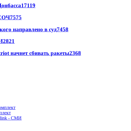
Донбасса
17119
 СОЧ
7575
кого направлено в суд
7458
И
2821
triot начнет сбивать ракеты
2368
плект
link - СМИ