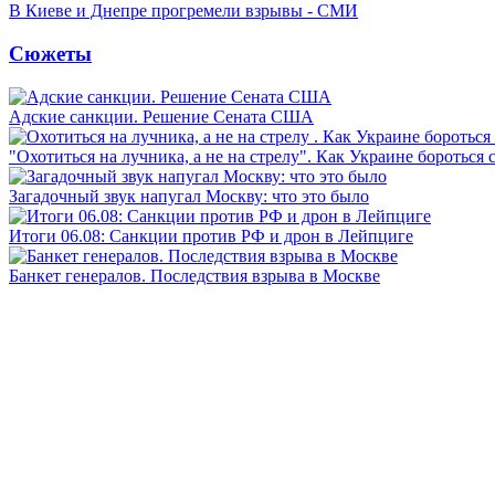
В Киеве и Днепре прогремели взрывы - СМИ
Сюжеты
Адские санкции. Решение Сената США
"Охотиться на лучника, а не на стрелу". Как Украине бороться 
Загадочный звук напугал Москву: что это было
Итоги 06.08: Санкции против РФ и дрон в Лейпциге
Банкет генералов. Последствия взрыва в Москве