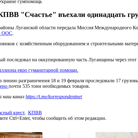
 Украине гумпомощь
КПВВ "Счастье" въехали одинадцать гру
йоны Луганской области передала Миссия Международного Ком
ба ООС
.
узовиков с хозяйственным оборудованием и строительными мате
ый последовал на оккупированную часть Луганщины через этот 
иллиона евро гуманитарной помощи.
з линию разграничения 18 и 19 февраля проследовали 17 грузов
зено
почти 535 тонн необходимых товаров.
а наш канал
https://t.me/korrespondentnet
асный крест
,
КПВВ
те Ctrl+Enter, чтобы сообщить об этом редакции.