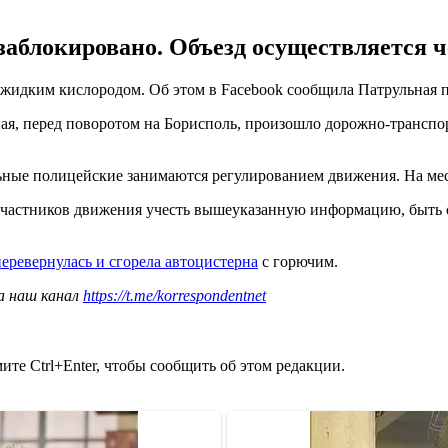
аблокировано. Объезд осуществляется ч
 жидким кислородом. Об этом в Facebook сообщила Патрульная 
ная, перед поворотом на Борисполь, произошло дорожно-трансп
ные полицейские занимаются регулированием движения. На мест
 участников движения учесть вышеуказанную информацию, быть
перевернулась и сгорела автоцистерна
с горючим.
а наш канал
https://t.me/korrespondentnet
те Ctrl+Enter, чтобы сообщить об этом редакции.