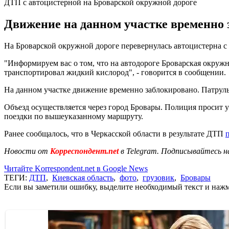
ДТП с автоцистерной на Броварской окружной дороге
Движение на данном участке временно з
На Броварской окружной дороге перевернулась автоцистерна с
"Информируем вас о том, что на автодороге Броварская окруж
транспортировал жидкий кислород", - говорится в сообщении.
На данном участке движение временно заблокировано. Патруль
Объезд осуществляется через город Бровары. Полиция просит
поездки по вышеуказанному маршруту.
Ранее сообщалось, что в Черкасской области в результате ДТП
Новости от
Корреспондент.net
в Telegram. Подписывайтесь н
Читайте Korrespondent.net в Google News
ТЕГИ:
ДТП
,
Киевская область
,
фото
,
грузовик
,
Бровары
Если вы заметили ошибку, выделите необходимый текст и нажми