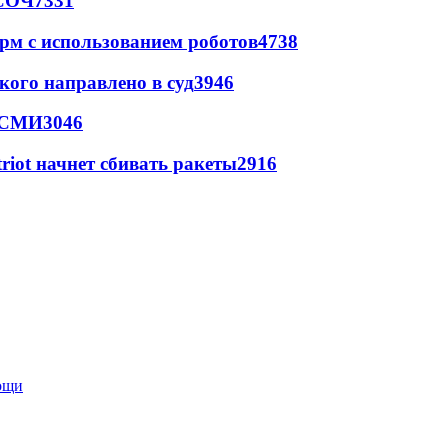
 СОЧ
7331
рм с использованием роботов
4738
кого направлено в суд
3946
- СМИ
3046
triot начнет сбивать ракеты
2916
мощи