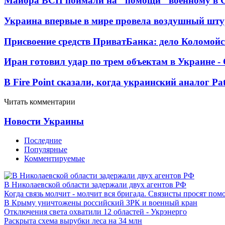
Майора ВСП поймали на "помощи" военному в
Украина впервые в мире провела воздушный шту
Присвоение средств ПриватБанка: дело Коломойс
Иран готовил удар по трем объектам в Украине 
В Fire Point сказали, когда украинский аналог Pa
Читать комментарии
Новости Украины
Последние
Популярные
Комментируемые
В Николаевской области задержали двух агентов РФ
Когда связь молчит - молчит вся бригада. Связисты просят по
В Крыму уничтожены российский ЗРК и военный кран
Отключения света охватили 12 областей - Укрэнерго
Раскрыта схема вырубки леса на 34 млн