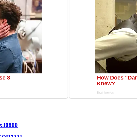
х
30800