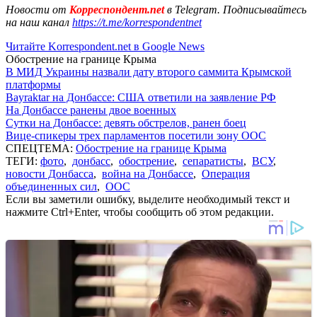
Новости от
Корреспондент.net
в Telegram. Подписывайтесь
на наш канал
https://t.me/korrespondentnet
Читайте Korrespondent.net в Google News
Обострение на границе Крыма
В МИД Украины назвали дату второго саммита Крымской
платформы
Bayraktar на Донбассе: США ответили на заявление РФ
На Донбассе ранены двое военных
Сутки на Донбассе: девять обстрелов, ранен боец
Вице-спикеры трех парламентов посетили зону ООС
СПЕЦТЕМА:
Обострение на границе Крыма
ТЕГИ:
фото
,
донбасс
,
обострение
,
сепаратисты
,
ВСУ
,
новости Донбасса
,
война на Донбассе
,
Операция
объединенных сил
,
ООС
Если вы заметили ошибку, выделите необходимый текст и
нажмите Ctrl+Enter, чтобы сообщить об этом редакции.