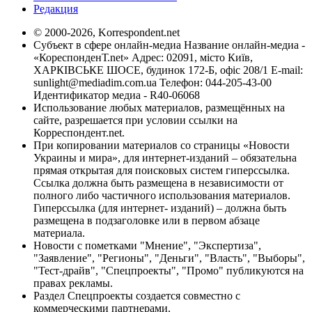
Редакция
© 2000-2026, Korrespondent.net
Субъект в сфере онлайн-медиа Название онлайн-медиа -
«КореспонденТ.net» Адрес: 02091, місто Київ,
ХАРКІВСЬКЕ ШОСЕ, будинок 172-Б, офіс 208/1 E-mail:
sunlight@mediadim.com.ua
Телефон: 044-205-43-00
Идентификатор медиа - R40-06068
Использование любых материалов, размещённых на
сайте, разрешается при условии ссылки на
Корреспондент.net.
При копировании материалов со страницы «Новости
Украины и мира», для интернет-изданий – обязательна
прямая открытая для поисковых систем гиперссылка.
Ссылка должна быть размещена в независимости от
полного либо частичного использования материалов.
Гиперссылка (для интернет- изданий) – должна быть
размещена в подзаголовке или в первом абзаце
материала.
Новости с пометками "Мнение", "Экспертиза",
"Заявление", "Регионы", "Деньги", "Власть", "Выборы",
"Тест-драйв", "Спецпроекты", "Промо" публикуются на
правах рекламы.
Раздел Спецпроекты создается совместно с
коммерческими партнерами.