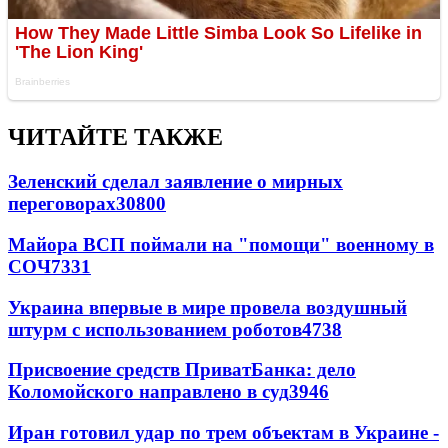
ЧИТАЙТЕ ТАКЖЕ
Зеленский сделал заявление о мирных
переговорах
30800
Майора ВСП поймали на "помощи" военному в
СОЧ
7331
Украина впервые в мире провела воздушный
штурм с использованием роботов
4738
Присвоение средств ПриватБанка: дело
Коломойского направлено в суд
3946
Иран готовил удар по трем объектам в Украине -