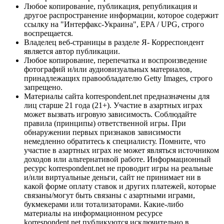
Любое копирование, публикация, републикация и
другое распространение информации, которое содержит
ссылку на "Интерфакс-Украина", EPA / UPG, строго
воспрещается.
Владелец веб-страницы в разделе Я- Корреспондент
является автор публикации.
Любое копирование, перепечатка и воспроизведение
фотографий и/или аудиовизуальных материалов,
принадлежащих правообладателю Getty Images, строго
запрещено.
Материалы сайта korrespondent.net предназначены для
лиц старше 21 года (21+). Участие в азартных играх
может вызвать игровую зависимость. Соблюдайте
правила (принципы) ответственной игры. При
обнаружении первых признаков зависимости
немедленно обратитесь к специалисту. Помните, что
участие в азартных играх не может являться источником
доходов или альтернативой работе. Информационный
ресурс korrespondent.net не проводит игры на реальные
и/или виртуальные деньги, сайт не принимает ни в
какой форме оплату ставок и других платежей, которые
связаны/могут быть связаны с азартными играми,
букмекерами или тотализаторами. Какие-либо
материалы на информационном ресурсе
korrespondent.net публикуются исключительно в