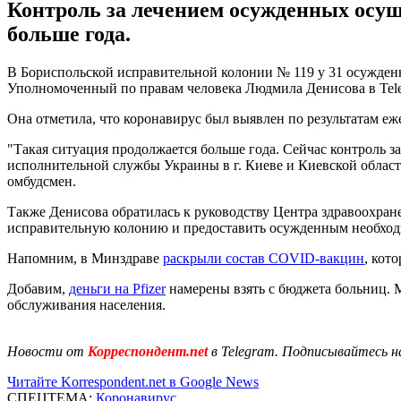
Контроль за лечением осужденных осуще
больше года.
В Бориспольской исправительной колонии № 119 у 31 осужденн
Уполномоченный по правам человека Людмила Денисова в Tel
Она отметила, что коронавирус был выявлен по результатам е
"Такая ситуация продолжается больше года. Сейчас контроль 
исполнительной службы Украины в г. Киеве и Киевской област
омбудсмен.
Также Денисова обратилась к руководству Центра здравоохра
исправительную колонию и предоставить осужденным необхо
Напомним, в Минздраве
раскрыли состав COVID-вакцин
, кот
Добавим,
деньги на Pfizer
намерены взять с бюджета больниц. М
обслуживания населения.
Новости от
Корреспондент.net
в Telegram. Подписывайтесь н
Читайте Korrespondent.net в Google News
СПЕЦТЕМА:
Коронавирус