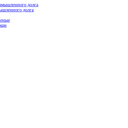
мышленного долга
неные
мощи