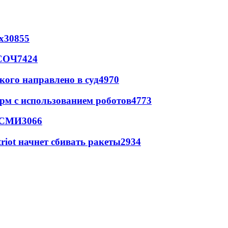
х
30855
 СОЧ
7424
кого направлено в суд
4970
рм с использованием роботов
4773
- СМИ
3066
triot начнет сбивать ракеты
2934