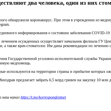
ствляют два человека, один из них стом
ого обнаружили коронавирус. При этом в учреждении из медпер
egram.
жедневного информирования о состоянии заболевания COVID-19 
за лечением осужденных осуществляет начальник филиала ГУ Цен
и, а также врач-стоматолог. Им даны рекомендации по лечению 
нения Государственной уголовно-исполнительной службы Украи
димую медпомощь.
орые используются на территории страны и прибытие которых ож
инздрав предлагает забрать 6,5 млрд гривен на закупку 10 млн 
а наш канал
https://t.me/korrespondentnet