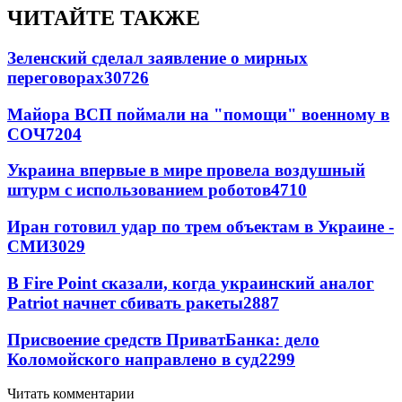
ЧИТАЙТЕ ТАКЖЕ
Зеленский сделал заявление о мирных
переговорах
30726
Майора ВСП поймали на "помощи" военному в
СОЧ
7204
Украина впервые в мире провела воздушный
штурм с использованием роботов
4710
Иран готовил удар по трем объектам в Украине -
СМИ
3029
В Fire Point сказали, когда украинский аналог
Patriot начнет сбивать ракеты
2887
Присвоение средств ПриватБанка: дело
Коломойского направлено в суд
2299
Читать комментарии