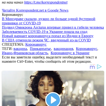
на наш канал
https://t.me/korrespondentnet
Читайте Korrespondent.net в Google News
Коронавирус
В Минздраве сказали, нужно ли больше одной бустерной
прививки от COVID-19
Подвид Омикрона Arcturus впервые привел к гибели человека
Заболеваемость COVID-19 в Украине пошла на спад
Новый вариант коронавируса попал из Индии в Европу
В США отменили режим ЧС, введенный из-за COVID
СПЕЦТЕМА:
Коронавирус
ТЕГИ:
вакцина
,
Прикарпатье
,
вакцинация
,
Коронавирус
,
Ивано-Франковская область
,
Коронавирус в Украине
Если вы заметили ошибку, выделите необходимый текст и
нажмите Ctrl+Enter, чтобы сообщить об этом редакции.