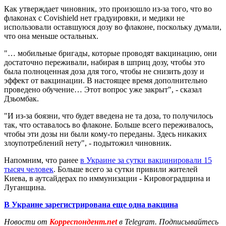
Как утверждает чиновник, это произошло из-за того, что во
флаконах с Covishield нет градуировки, и медики не
использовали оставшуюся дозу во флаконе, поскольку думали,
что она меньше остальных.
"… мобильные бригады, которые проводят вакцинацию, они
достаточно переживали, набирая в шприц дозу, чтобы это
была полноценная доза для того, чтобы не снизить дозу и
эффект от вакцинации. В настоящее время дополнительно
проведено обучение… Этот вопрос уже закрыт", - сказал
Дзьомбак.
"И из-за боязни, что будет введена не та доза, то получилось
так, что оставалось во флаконе. Больше всего переживалось,
чтобы эти дозы ни были кому-то переданы. Здесь никаких
злоупотреблений нету", - подытожил чиновник.
Напомним, что ранее
в Украине за сутки вакцинировали 15
тысяч человек
. Больше всего за сутки привили жителей
Киева, в аутсайдерах по иммунизации - Кировоградщина и
Луганщина.
В Украине зарегистрирована еще одна вакцина
Новости от
Корреспондент.net
в Telegram. Подписывайтесь