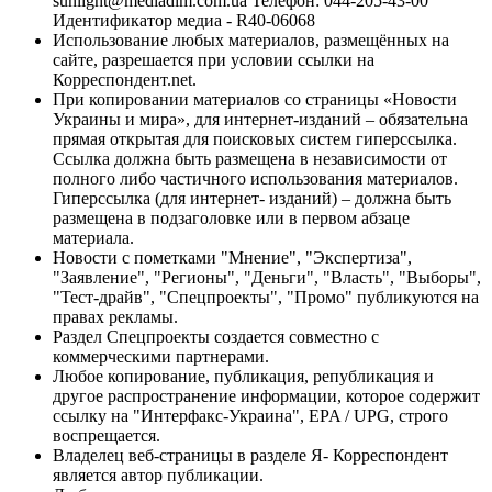
sunlight@mediadim.com.ua
Телефон: 044-205-43-00
Идентификатор медиа - R40-06068
Использование любых материалов, размещённых на
сайте, разрешается при условии ссылки на
Корреспондент.net.
При копировании материалов со страницы «Новости
Украины и мира», для интернет-изданий – обязательна
прямая открытая для поисковых систем гиперссылка.
Ссылка должна быть размещена в независимости от
полного либо частичного использования материалов.
Гиперссылка (для интернет- изданий) – должна быть
размещена в подзаголовке или в первом абзаце
материала.
Новости с пометками "Мнение", "Экспертиза",
"Заявление", "Регионы", "Деньги", "Власть", "Выборы",
"Тест-драйв", "Спецпроекты", "Промо" публикуются на
правах рекламы.
Раздел Спецпроекты создается совместно с
коммерческими партнерами.
Любое копирование, публикация, републикация и
другое распространение информации, которое содержит
ссылку на "Интерфакс-Украина", EPA / UPG, строго
воспрещается.
Владелец веб-страницы в разделе Я- Корреспондент
является автор публикации.