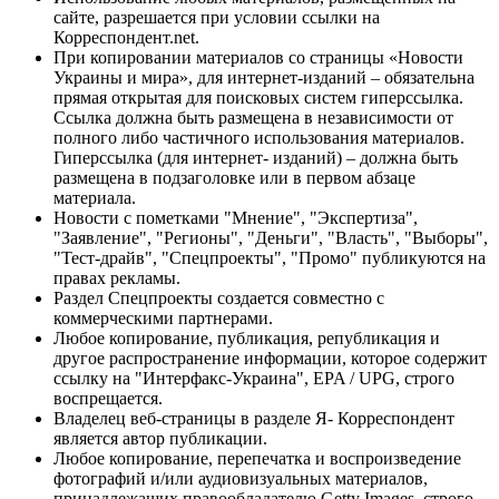
сайте, разрешается при условии ссылки на
Корреспондент.net.
При копировании материалов со страницы «Новости
Украины и мира», для интернет-изданий – обязательна
прямая открытая для поисковых систем гиперссылка.
Ссылка должна быть размещена в независимости от
полного либо частичного использования материалов.
Гиперссылка (для интернет- изданий) – должна быть
размещена в подзаголовке или в первом абзаце
материала.
Новости с пометками "Мнение", "Экспертиза",
"Заявление", "Регионы", "Деньги", "Власть", "Выборы",
"Тест-драйв", "Спецпроекты", "Промо" публикуются на
правах рекламы.
Раздел Спецпроекты создается совместно с
коммерческими партнерами.
Любое копирование, публикация, републикация и
другое распространение информации, которое содержит
ссылку на "Интерфакс-Украина", EPA / UPG, строго
воспрещается.
Владелец веб-страницы в разделе Я- Корреспондент
является автор публикации.
Любое копирование, перепечатка и воспроизведение
фотографий и/или аудиовизуальных материалов,
принадлежащих правообладателю Getty Images, строго