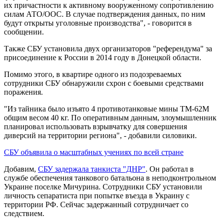
их причастности к активному вооруженному сопротивлению
силам АТО/ООС. В случае подтверждения данных, по ним
будут открыты уголовные производства", - говорится в
сообщении.
Также СБУ установила двух организаторов "референдума" за
присоединение к России в 2014 году в Донецкой области.
Помимо этого, в квартире одного из подозреваемых
сотрудники СБУ обнаружили схрон с боевыми средствами
поражения.
"Из тайника было изъято 4 противотанковые мины ТМ-62М
общим весом 40 кг. По оперативным данным, злоумышленник
планировал использовать взрывчатку для совершения
диверсий на территории региона", - добавили силовики.
СБУ объявила о масштабных учениях по всей стране
Добавим,
СБУ задержала танкиста "ДНР"
. Он работал в
службе обеспечения танкового батальона в неподконтрольном
Украине поселке Мичурина. Сотрудники СБУ установили
личность сепаратиста при попытке въезда в Украину с
территории РФ. Сейчас задержанный сотрудничает со
следствием.