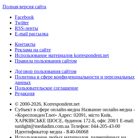
Полная версия сайта
Facebook
Twitter
RSS-ленты
E-mail рассылка
Контакты
Реклама на сайте
Использование материалов korrespondent.net
Правила пользования сайтом
Договор пользования сайтом
Политика в сфере конфиденциальности и персональных
данных
Пользовательское соглашение
Редакция
© 2000-2026, Korrespondent.net
Субъект в сфере онлайн-медиа Название онлайн-медиа -
«КореспонденТ.net» Адрес: 02091, місто Київ,
ХАРКІВСЬКЕ ШОСЕ, будинок 172-Б, офіс 208/1 E-mail:
sunlight@mediadim.com.ua
Телефон: 044-205-43-00
Идентификатор медиа - R40-06068
Использование любых материалов, размещённых на