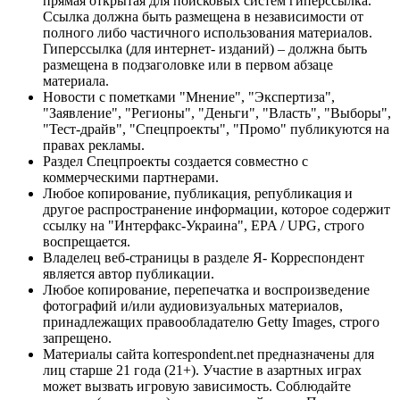
прямая открытая для поисковых систем гиперссылка.
Ссылка должна быть размещена в независимости от
полного либо частичного использования материалов.
Гиперссылка (для интернет- изданий) – должна быть
размещена в подзаголовке или в первом абзаце
материала.
Новости с пометками "Мнение", "Экспертиза",
"Заявление", "Регионы", "Деньги", "Власть", "Выборы",
"Тест-драйв", "Спецпроекты", "Промо" публикуются на
правах рекламы.
Раздел Спецпроекты создается совместно с
коммерческими партнерами.
Любое копирование, публикация, републикация и
другое распространение информации, которое содержит
ссылку на "Интерфакс-Украина", EPA / UPG, строго
воспрещается.
Владелец веб-страницы в разделе Я- Корреспондент
является автор публикации.
Любое копирование, перепечатка и воспроизведение
фотографий и/или аудиовизуальных материалов,
принадлежащих правообладателю Getty Images, строго
запрещено.
Материалы сайта korrespondent.net предназначены для
лиц старше 21 года (21+). Участие в азартных играх
может вызвать игровую зависимость. Соблюдайте