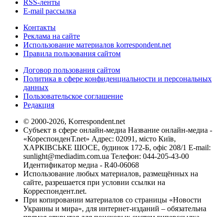
RSS-ленты
E-mail рассылка
Контакты
Реклама на сайте
Использование материалов korrespondent.net
Правила пользования сайтом
Договор пользования сайтом
Политика в сфере конфиденциальности и персональных
данных
Пользовательское соглашение
Редакция
© 2000-2026, Korrespondent.net
Субъект в сфере онлайн-медиа Название онлайн-медиа -
«КореспонденТ.net» Адрес: 02091, місто Київ,
ХАРКІВСЬКЕ ШОСЕ, будинок 172-Б, офіс 208/1 E-mail:
sunlight@mediadim.com.ua
Телефон: 044-205-43-00
Идентификатор медиа - R40-06068
Использование любых материалов, размещённых на
сайте, разрешается при условии ссылки на
Корреспондент.net.
При копировании материалов со страницы «Новости
Украины и мира», для интернет-изданий – обязательна