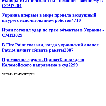
Майора ВСП поймали на "помощи" военному в
СОЧ
7204
Украина впервые в мире провела воздушный
штурм с использованием роботов
4710
Иран готовил удар по трем объектам в Украине -
СМИ
3029
В Fire Point сказали, когда украинский аналог
Patriot начнет сбивать ракеты
2887
Присвоение средств ПриватБанка: дело
Коломойского направлено в суд
2299
Читать комментарии