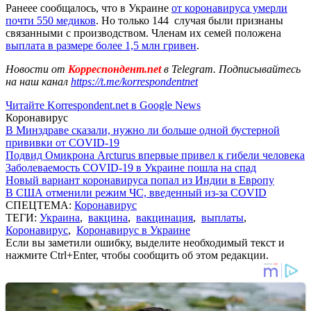
Ранеее сообщалось, что в Украине
от коронавируса умерли
почти 550 медиков
. Но только 144 случая были признаны
связанными с производством. Членам их семей положена
выплата в размере более 1,5 млн гривен
.
Новости от
Корреспондент.net
в Telegram. Подписывайтесь
на наш канал
https://t.me/korrespondentnet
Читайте Korrespondent.net в Google News
Коронавирус
В Минздраве сказали, нужно ли больше одной бустерной
прививки от COVID-19
Подвид Омикрона Arcturus впервые привел к гибели человека
Заболеваемость COVID-19 в Украине пошла на спад
Новый вариант коронавируса попал из Индии в Европу
В США отменили режим ЧС, введенный из-за COVID
СПЕЦТЕМА:
Коронавирус
ТЕГИ:
Украина
,
вакцина
,
вакцинация
,
выплаты
,
Коронавирус
,
Коронавирус в Украине
Если вы заметили ошибку, выделите необходимый текст и
нажмите Ctrl+Enter, чтобы сообщить об этом редакции.