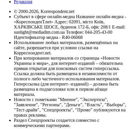
Редакция
© 2000-2026, Korrespondent.net
Субъект в сфере онлайн-медиа Название онлайн-медиа -
«КореспонденТ.net» Адрес: 02091, місто Київ,
ХАРКІВСЬКЕ ШОСЕ, будинок 172-Б, офіс 208/1 E-mail:
sunlight@mediadim.com.ua
Телефон: 044-205-43-00
Идентификатор медиа - R40-06068
Использование любых материалов, размещённых на
сайте, разрешается при условии ссылки на
Корреспондент.net.
При копировании материалов со страницы «Новости
Украины и мира», для интернет-изданий – обязательна
прямая открытая для поисковых систем гиперссылка.
Ссылка должна быть размещена в независимости от
полного либо частичного использования материалов.
Гиперссылка (для интернет- изданий) – должна быть
размещена в подзаголовке или в первом абзаце
материала.
Новости с пометками "Мнение", "Экспертиза",
"Заявление", "Регионы", "Деньги", "Власть", "Выборы",
"Тест-драйв", "Спецпроекты", "Промо" публикуются на
правах рекламы.
Раздел Спецпроекты создается совместно с
коммерческими партнерами.