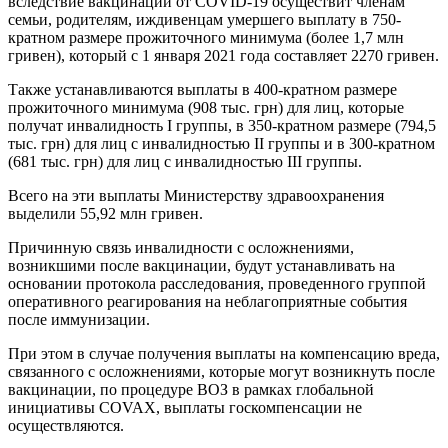
вследствие вакцинации от COVID-19 осуществит членам
семьи, родителям, иждивенцам умершего выплату в 750-
кратном размере прожиточного минимума (более 1,7 млн
гривен), который с 1 января 2021 года составляет 2270 гривен.
Также устанавливаются выплаты в 400-кратном размере
прожиточного минимума (908 тыс. грн) для лиц, которые
получат инвалидность I группы, в 350-кратном размере (794,5
тыс. грн) для лиц с инвалидностью II группы и в 300-кратном
(681 тыс. грн) для лиц с инвалидностью III группы.
Всего на эти выплаты Министерству здравоохранения
выделили 55,92 млн гривен.
Причинную связь инвалидности с осложнениями,
возникшими после вакцинации, будут устанавливать на
основании протокола расследования, проведенного группой
оперативного реагирования на неблагоприятные события
после иммунизации.
При этом в случае получения выплаты на компенсацию вреда,
связанного с осложнениями, которые могут возникнуть после
вакцинации, по процедуре ВОЗ в рамках глобальной
инициативы COVAX, выплаты госкомпенсации не
осуществляются.