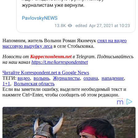
Напомним, житель Волыни Роман Якимчук
снял на видео
массовую вырубку леса
в селе Стобыховка.
Новости от
Корреспондент.net
в Telegram. Подписывайтесь
на наш канал
https://t.me/korrespondentnet
Читайте Korrespondent.net в Google News
ТЕГИ:
видео
,
волынь
,
Журналисты
,
охрана
,
нападение
,
1+1
,
Волынская область
Если вы заметили ошибку, выделите необходимый текст и
нажмите Ctrl+Enter, чтобы сообщить об этом редакции.