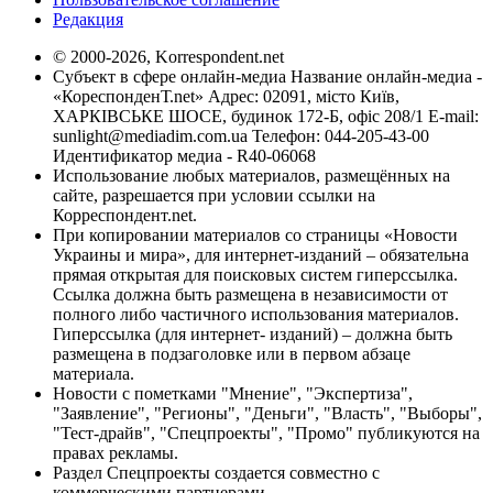
Редакция
© 2000-2026, Korrespondent.net
Субъект в сфере онлайн-медиа Название онлайн-медиа -
«КореспонденТ.net» Адрес: 02091, місто Київ,
ХАРКІВСЬКЕ ШОСЕ, будинок 172-Б, офіс 208/1 E-mail:
sunlight@mediadim.com.ua
Телефон: 044-205-43-00
Идентификатор медиа - R40-06068
Использование любых материалов, размещённых на
сайте, разрешается при условии ссылки на
Корреспондент.net.
При копировании материалов со страницы «Новости
Украины и мира», для интернет-изданий – обязательна
прямая открытая для поисковых систем гиперссылка.
Ссылка должна быть размещена в независимости от
полного либо частичного использования материалов.
Гиперссылка (для интернет- изданий) – должна быть
размещена в подзаголовке или в первом абзаце
материала.
Новости с пометками "Мнение", "Экспертиза",
"Заявление", "Регионы", "Деньги", "Власть", "Выборы",
"Тест-драйв", "Спецпроекты", "Промо" публикуются на
правах рекламы.
Раздел Спецпроекты создается совместно с
коммерческими партнерами.