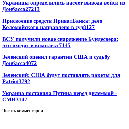
Украинцы определились насчет вывода войск из
Донбасса
27213
Присвоение средств ПриватБанка: дело
Коломойского направлено в суд
8127
ВСУ получили новое снаряжение Бундесвера:
что входит в комплект
7145
Зеленский оценил гарантии США и судьбу
Донбасса
4072
Зеленский: США будут поставлять ракеты для
Patriot
3792
Украина поставила Путина перед дилеммой -
СМИ
3147
Читать комментарии