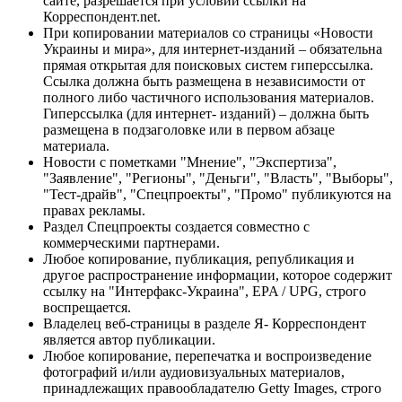
сайте, разрешается при условии ссылки на
Корреспондент.net.
При копировании материалов со страницы «Новости
Украины и мира», для интернет-изданий – обязательна
прямая открытая для поисковых систем гиперссылка.
Ссылка должна быть размещена в независимости от
полного либо частичного использования материалов.
Гиперссылка (для интернет- изданий) – должна быть
размещена в подзаголовке или в первом абзаце
материала.
Новости с пометками "Мнение", "Экспертиза",
"Заявление", "Регионы", "Деньги", "Власть", "Выборы",
"Тест-драйв", "Спецпроекты", "Промо" публикуются на
правах рекламы.
Раздел Спецпроекты создается совместно с
коммерческими партнерами.
Любое копирование, публикация, републикация и
другое распространение информации, которое содержит
ссылку на "Интерфакс-Украина", EPA / UPG, строго
воспрещается.
Владелец веб-страницы в разделе Я- Корреспондент
является автор публикации.
Любое копирование, перепечатка и воспроизведение
фотографий и/или аудиовизуальных материалов,
принадлежащих правообладателю Getty Images, строго