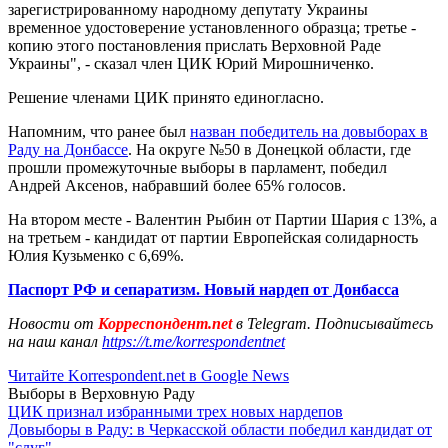
зарегистрированному народному депутату Украины
временное удостоверение установленного образца; третье -
копию этого постановления прислать Верховной Раде
Украины", - сказал член ЦИК Юрий Мирошниченко.
Решение членами ЦИК принято единогласно.
Напомним, что ранее был
назван победитель на довыборах в
Раду на Донбассе
. На округе №50 в Донецкой области, где
прошли промежуточные выборы в парламент, победил
Андрей Аксенов, набравший более 65% голосов.
На втором месте - Валентин Рыбин от Партии Шария с 13%, а
на третьем - кандидат от партии Европейская солидарность
Юлия Кузьменко с 6,69%.
Паспорт РФ и сепаратизм. Новый нардеп от Донбасса
Новости от
Корреспондент.net
в Telegram. Подписывайтесь
на наш канал
https://t.me/korrespondentnet
Читайте Korrespondent.net в Google News
Выборы в Верховную Раду
ЦИК признал избранными трех новых нардепов
Довыборы в Раду: в Черкасской области победил кандидат от
"слуг"