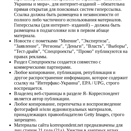
Украины и мира», для интернет-изданий – обязательна
прямая открытая для поисковых систем гиперссылка.
Ссылка должна быть размещена в независимости от
полного либо частичного использования материалов.
Гиперссылка (для интернет- изданий) – должна быть
размещена в подзаголовке или в первом абзаце
материала.
Новости с пометками "Мнение", "Экспертиза",
"Заявление", "Регионы", "Деньги", "Власть", "Выборы",
"Тест-драйв", "Спецпроекты", "Промо" публикуются на
правах рекламы.
Раздел Спецпроекты создается совместно с
коммерческими партнерами.
Любое копирование, публикация, републикация и
другое распространение информации, которое содержит
ссылку на "Интерфакс-Украина", EPA / UPG, строго
воспрещается.
Владелец веб-страницы в разделе Я- Корреспондент
является автор публикации.
Любое копирование, перепечатка и воспроизведение
фотографий и/или аудиовизуальных материалов,
принадлежащих правообладателю Getty Images, строго
запрещено.
Материалы сайта korrespondent.net предназначены для
лиц старше 21 года (21+). Участие в азартных играх