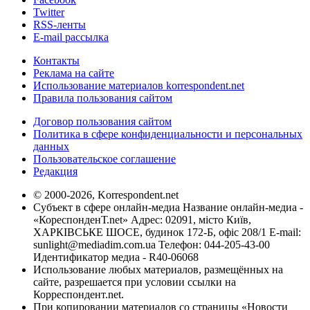
Twitter
RSS-ленты
E-mail рассылка
Контакты
Реклама на сайте
Использование материалов korrespondent.net
Правила пользования сайтом
Договор пользования сайтом
Политика в сфере конфиденциальности и персональных
данных
Пользовательское соглашение
Редакция
© 2000-2026, Korrespondent.net
Субъект в сфере онлайн-медиа Название онлайн-медиа -
«КореспонденТ.net» Адрес: 02091, місто Київ,
ХАРКІВСЬКЕ ШОСЕ, будинок 172-Б, офіс 208/1 E-mail:
sunlight@mediadim.com.ua
Телефон: 044-205-43-00
Идентификатор медиа - R40-06068
Использование любых материалов, размещённых на
сайте, разрешается при условии ссылки на
Корреспондент.net.
При копировании материалов со страницы «Новости