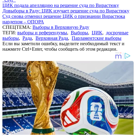
ЦИК подала апелляцию на решение суда по Вирастюку
Довыборы в Раду: ЦИК изучает решение суда по Вирастюку
Суд снова отменил решение ЦИК о признании Вирастюка
нардепом – ОПОРА
СПЕЦТЕМА:
Выборы в Верховную Раду
ТЕГИ:
выборы и референдумы
,
Выборы
,
ЦИК
,
досрочные
выборы
,
Рада
,
Верховная Рада
,
Парламентские выборы
Если вы заметили ошибку, выделите необходимый текст и
нажмите Ctrl+Enter, чтобы сообщить об этом редакции.