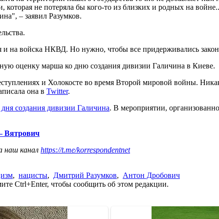
 которая не потеряла бы кого-то из близких и родных на войне..
на", – заявил Разумков.
ельства.
я и на войска НКВД. Но нужно, чтобы все придерживались закона:
ную оценку марша ко дню создания дивизии Галичина в Киеве.
ступлениях и Холокосте во время Второй мировой войны. Никак
аписала она в
Twitter
.
 дня создания дивизии Галичина
. В мероприятии, организованн
 – Вятрович
а наш канал
https://t.me/korrespondentnet
цизм
,
нацисты
,
Дмитрий Разумков
,
Антон Дробович
те Ctrl+Enter, чтобы сообщить об этом редакции.