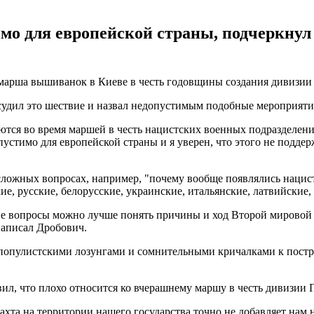
имо для европейской страны, подчеркну
арша вышиванок в Киеве в честь годовщины создания дивизии Га
судил это шествие и назвал недопустимым подобные мероприяти
ся во время маршей в честь нацистских военных подразделений
устимо для европейской страны и я уверен, что этого не подде
 сложных вопросах, например, "почему вообще появлялись нацист
е, русские, белорусские, украинские, итальянские, латвийские, э
кие вопросы можно лучше понять причины и ход Второй мировой
написал Дробович.
популистскими лозунгами и сомнительными кричалками к постр
ил, что плохо относится ко вчерашнему маршу в честь дивизии 
ахта на территории нашего государства точно не добавляет нам