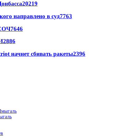
Донбасса
20219
кого направлено в суд
7763
 СОЧ
7646
И
2886
triot начнет сбивать ракеты
2396
ыгаль
ев