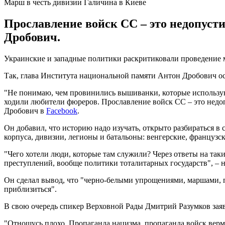
Марш в честь дивизии Галичина в Киеве
Прославление войск СС – это недопуст
Дробович.
Украинские и западные политики раскритиковали проведение м
Так, глава Института национальной памяти Антон Дробович о
"Не понимаю, чем провинились вышиванки, которые используют
ходили любители фюреров. Прославление войск СС – это недоп
Дробович в
Facebook
.
Он добавил, что историю надо изучать, открыто разбираться в
корпуса, дивизии, легионы и батальоны: венгерские, французски
"Чего хотели люди, которые там служили? Через ответы на та
преступлений, вообще политики тоталитарных государств", – 
Он сделал вывод, что "черно-белыми упрощениями, маршами, 
приблизиться".
В свою очередь спикер Верховной Рады Дмитрий Разумков заяв
"Отношусь плохо. Пропаганда нацизма, пропаганда войск верм