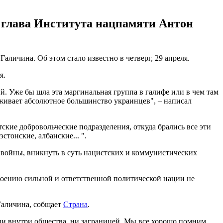
л глава Института нацпамяти Антон
личина. Об этом стало известно в четверг, 29 апреля.
я.
. Уже бы шла эта маргинальная группа в галифе или в чем там
рживает абсолютное большинство украинцев", – написал
ские добровольческие подразделения, откуда брались все эти
стонские, албанские... ".
 войны, вникнуть в суть нацистских и коммунистических
оению сильной и ответственной политической нации не
Галичина, собщает
Страна
.
 ни внутри общества, ни заграницей. Мы все хорошо помним,