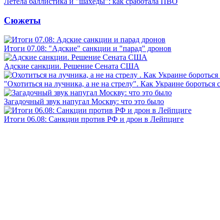
Летела баллистика и "шахеды": как сработала ПВО
Сюжеты
Итоги 07.08: "Адские" санкции и "парад" дронов
Адские санкции. Решение Сената США
"Охотиться на лучника, а не на стрелу". Как Украине бороться 
Загадочный звук напугал Москву: что это было
Итоги 06.08: Санкции против РФ и дрон в Лейпциге