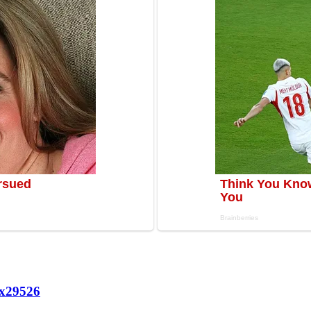
х
29526