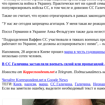
что принесла война в Украину. Практически нет ни одной семьи,
популяризировать войска СС, в том числе и дивизию СС Галичи
Также он считает, что нужно отреагировать в рамках законодат
"У нас же сегодня запрещена агитация. У меня такая же реакци
Посол Германии в Украине Анка Фельдгузен также дала нелест
"Подразделения Ваффен CC участвовали в тяжких военных пре
работают по Украине, не должны ассоциироваться с ними", – н
Напомним, 28 апреля в Киеве прошел
марш в честь годовщины
несколько сотен человек.
В СС Галичина заставляли воевать силой или пропагандой
Новости от
Корреспондент.net
в Telegram. Подписывайтесь н
Читайте Korrespondent.net в Google News
ТЕГИ:
Киев
,
нацизм
,
марш
,
СС Галичина
,
Галичина
,
Неона
Если вы заметили ошибку, выделите необходимый текст и нажми