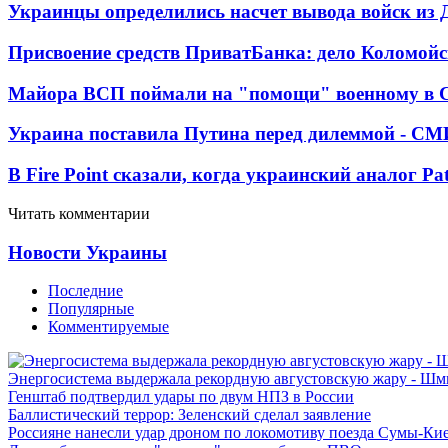
Украинцы определились насчет вывода войск из 
Присвоение средств ПриватБанка: дело Коломойс
Майора ВСП поймали на "помощи" военному в
Украина поставила Путина перед дилеммой - СМ
В Fire Point сказали, когда украинский аналог Pa
Читать комментарии
Новости Украины
Последние
Популярные
Комментируемые
Энергосистема выдержала рекордную августовскую жару - Шм
Генштаб подтвердил удары по двум НПЗ в России
Баллистический террор: Зеленский сделал заявление
Россияне нанесли удар дроном по локомотиву поезда Сумы-Ки