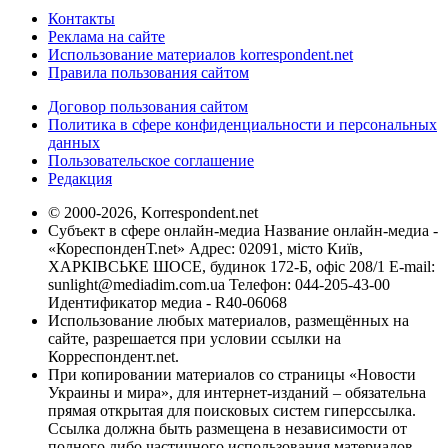
Контакты
Реклама на сайте
Использование материалов korrespondent.net
Правила пользования сайтом
Договор пользования сайтом
Политика в сфере конфиденциальности и персональных
данных
Пользовательское соглашение
Редакция
© 2000-2026, Korrespondent.net
Субъект в сфере онлайн-медиа Название онлайн-медиа -
«КореспонденТ.net» Адрес: 02091, місто Київ,
ХАРКІВСЬКЕ ШОСЕ, будинок 172-Б, офіс 208/1 E-mail:
sunlight@mediadim.com.ua
Телефон: 044-205-43-00
Идентификатор медиа - R40-06068
Использование любых материалов, размещённых на
сайте, разрешается при условии ссылки на
Корреспондент.net.
При копировании материалов со страницы «Новости
Украины и мира», для интернет-изданий – обязательна
прямая открытая для поисковых систем гиперссылка.
Ссылка должна быть размещена в независимости от
полного либо частичного использования материалов.