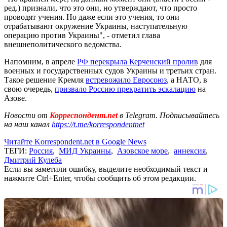
ред.) признали, что это они, но утверждают, что просто
проводят учения. Но даже если это учения, то они
отрабатывают окружение Украины, наступательную
операцию против Украины", - отметил глава
внешнеполитического ведомства.
Напомним, в апреле
РФ перекрыла Керченский пролив
для
военных и государственных судов Украины и третьих стран.
Такое решение Кремля
встревожило Евросоюз
, а НАТО, в
свою очередь,
призвало Россию прекратить эскалацию
на
Азове.
Новости от
Корреспондент.net
в Telegram. Подписывайтесь
на наш канал
https://t.me/korrespondentnet
Читайте Korrespondent.net в Google News
ТЕГИ:
Россия
,
МИД Украины
,
Азовское море
,
аннексия
,
Дмитрий Кулеба
Если вы заметили ошибку, выделите необходимый текст и
нажмите Ctrl+Enter, чтобы сообщить об этом редакции.