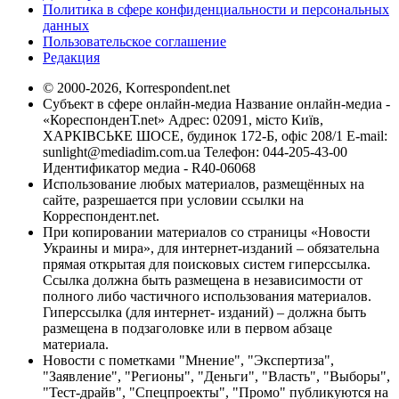
Политика в сфере конфиденциальности и персональных
данных
Пользовательское соглашение
Редакция
© 2000-2026, Korrespondent.net
Субъект в сфере онлайн-медиа Название онлайн-медиа -
«КореспонденТ.net» Адрес: 02091, місто Київ,
ХАРКІВСЬКЕ ШОСЕ, будинок 172-Б, офіс 208/1 E-mail:
sunlight@mediadim.com.ua
Телефон: 044-205-43-00
Идентификатор медиа - R40-06068
Использование любых материалов, размещённых на
сайте, разрешается при условии ссылки на
Корреспондент.net.
При копировании материалов со страницы «Новости
Украины и мира», для интернет-изданий – обязательна
прямая открытая для поисковых систем гиперссылка.
Ссылка должна быть размещена в независимости от
полного либо частичного использования материалов.
Гиперссылка (для интернет- изданий) – должна быть
размещена в подзаголовке или в первом абзаце
материала.
Новости с пометками "Мнение", "Экспертиза",
"Заявление", "Регионы", "Деньги", "Власть", "Выборы",
"Тест-драйв", "Спецпроекты", "Промо" публикуются на