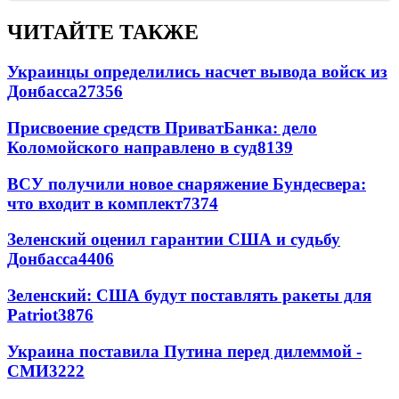
ЧИТАЙТЕ ТАКЖЕ
Украинцы определились насчет вывода войск из
Донбасса
27356
Присвоение средств ПриватБанка: дело
Коломойского направлено в суд
8139
ВСУ получили новое снаряжение Бундесвера:
что входит в комплект
7374
Зеленский оценил гарантии США и судьбу
Донбасса
4406
Зеленский: США будут поставлять ракеты для
Patriot
3876
Украина поставила Путина перед дилеммой -
СМИ
3222