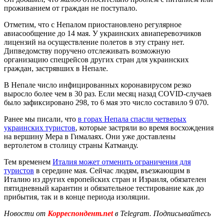
проживанием от граждан не поступало.
Отметим, что с Непалом приостановлено регулярное
авиасообщение до 14 мая. У украинских авиаперевозчиков
лицензий на осуществление полетов в эту страну нет.
Дипведомству поручено отслеживать возможную
организацию спецрейсов других стран для украинских
граждан, застрявших в Непале.
В Непале число инфицированных коронавирусом резко
выросло более чем в 30 раз. Если месяц назад COVID-случаев
было зафиксировано 298, то 6 мая это число составило 9 070.
Ранее мы писали, что
в горах Непала спасли четверых
украинских туристов
, которые застряли во время восхождения
на вершину Мера в Гималаях. Они уже доставлены
вертолетом в столицу страны Катманду.
Тем временем
Италия может отменить ограничения для
туристов
в середине мая. Сейчас людям, въезжающим в
Италию из других европейских стран и Израиля, обязателен
пятидневный карантин и обязательное тестирование как до
прибытия, так и в конце периода изоляции.
Новости от
Корреспондент.net
в Telegram. Подписывайтесь