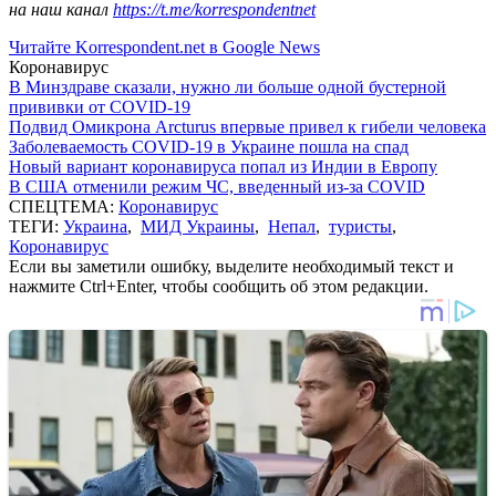
на наш канал
https://t.me/korrespondentnet
Читайте Korrespondent.net в Google News
Коронавирус
В Минздраве сказали, нужно ли больше одной бустерной
прививки от COVID-19
Подвид Омикрона Arcturus впервые привел к гибели человека
Заболеваемость COVID-19 в Украине пошла на спад
Новый вариант коронавируса попал из Индии в Европу
В США отменили режим ЧС, введенный из-за COVID
СПЕЦТЕМА:
Коронавирус
ТЕГИ:
Украина
,
МИД Украины
,
Непал
,
туристы
,
Коронавирус
Если вы заметили ошибку, выделите необходимый текст и
нажмите Ctrl+Enter, чтобы сообщить об этом редакции.