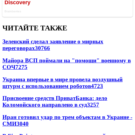
ЧИТАЙТЕ ТАКЖЕ
Зеленский сделал заявление о мирных
переговорах
30766
Майора ВСП поймали на "помощи" военному в
СОЧ
7275
Украина впервые в мире провела воздушный
штурм с использованием роботов
4723
Присвоение средств ПриватБанка: дело
Коломойского направлено в суд
3257
Иран готовил удар по трем объектам в Украине -
СМИ
3040