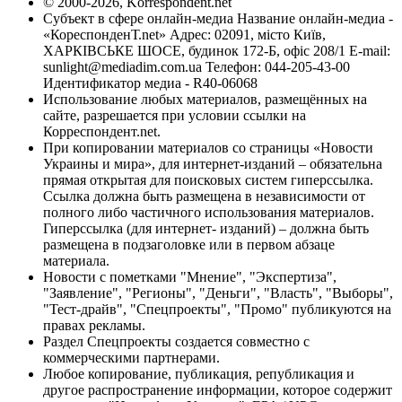
© 2000-2026, Korrespondent.net
Субъект в сфере онлайн-медиа Название онлайн-медиа -
«КореспонденТ.net» Адрес: 02091, місто Київ,
ХАРКІВСЬКЕ ШОСЕ, будинок 172-Б, офіс 208/1 E-mail:
sunlight@mediadim.com.ua
Телефон: 044-205-43-00
Идентификатор медиа - R40-06068
Использование любых материалов, размещённых на
сайте, разрешается при условии ссылки на
Корреспондент.net.
При копировании материалов со страницы «Новости
Украины и мира», для интернет-изданий – обязательна
прямая открытая для поисковых систем гиперссылка.
Ссылка должна быть размещена в независимости от
полного либо частичного использования материалов.
Гиперссылка (для интернет- изданий) – должна быть
размещена в подзаголовке или в первом абзаце
материала.
Новости с пометками "Мнение", "Экспертиза",
"Заявление", "Регионы", "Деньги", "Власть", "Выборы",
"Тест-драйв", "Спецпроекты", "Промо" публикуются на
правах рекламы.
Раздел Спецпроекты создается совместно с
коммерческими партнерами.
Любое копирование, публикация, републикация и
другое распространение информации, которое содержит