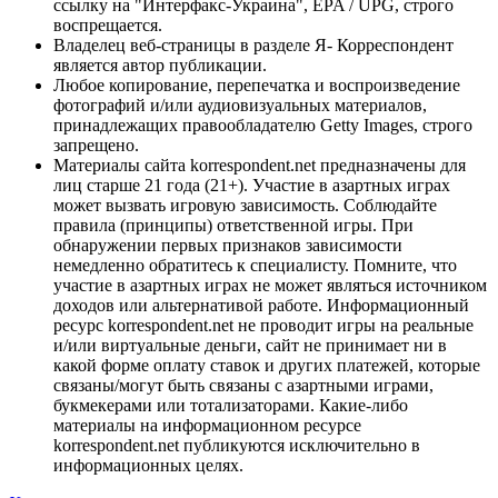
ссылку на "Интерфакс-Украина", EPA / UPG, строго
воспрещается.
Владелец веб-страницы в разделе Я- Корреспондент
является автор публикации.
Любое копирование, перепечатка и воспроизведение
фотографий и/или аудиовизуальных материалов,
принадлежащих правообладателю Getty Images, строго
запрещено.
Материалы сайта korrespondent.net предназначены для
лиц старше 21 года (21+). Участие в азартных играх
может вызвать игровую зависимость. Соблюдайте
правила (принципы) ответственной игры. При
обнаружении первых признаков зависимости
немедленно обратитесь к специалисту. Помните, что
участие в азартных играх не может являться источником
доходов или альтернативой работе. Информационный
ресурс korrespondent.net не проводит игры на реальные
и/или виртуальные деньги, сайт не принимает ни в
какой форме оплату ставок и других платежей, которые
связаны/могут быть связаны с азартными играми,
букмекерами или тотализаторами. Какие-либо
материалы на информационном ресурсе
korrespondent.net публикуются исключительно в
информационных целях.